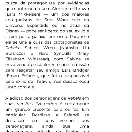
busca da protagonista por evidências 
que confirmem que o Almirante Thrawn 
(Lars Mikkelsen) — um dos maiores 
antagonistas de 
Star Wars, 
seja no 
Universo Expandido ou no atual da 
Disney — pode ser liberto do seu exílio e 
assim por a galáxia em risco. Para isso 
ela se une a duas das protagonistas de 
Rebels: 
Sabine Wren (Natasha Liu 
Bordizzo) e Hera Syndulla (Mary 
Elizabeth Winstead), com Sabine se 
envolvendo pessoalmente nessa missão 
para resgatar seu amigo Ezra Bridger 
(Eman Esfandi), que foi o responsável 
pelo exílio de Thrawn, mas desapareceu 
junto com ele.
A adição dos personagens de 
Rebels 
em 
suas versões 
live-action 
é certamente 
um grande presente para os fãs. Em 
particular, Bordizzo e Esfandi se 
destacam em suas versões dos 
personagens, ainda que uma 
determinada atitude de Sabine na 