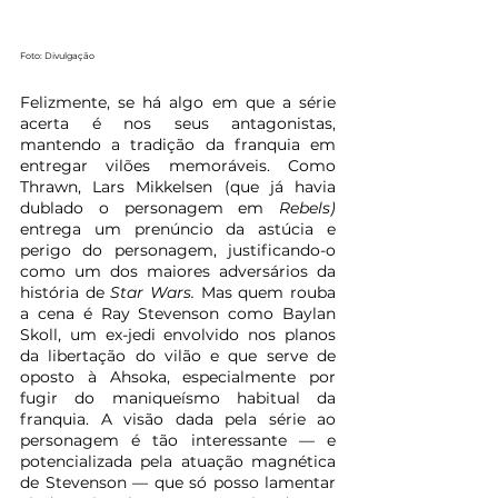
Foto: Divulgação
Felizmente, se há algo em que a série 
acerta é nos seus antagonistas, 
mantendo a tradição da franquia em 
entregar vilões memoráveis. Como 
Thrawn, Lars Mikkelsen (que já havia 
dublado o personagem em 
Rebels) 
entrega um prenúncio da astúcia e 
perigo do personagem, justificando-o 
como um dos maiores adversários da 
história de 
Star Wars. 
Mas quem rouba 
a cena é Ray Stevenson como Baylan 
Skoll, um ex-jedi envolvido nos planos 
da libertação do vilão e que serve de 
oposto à Ahsoka, especialmente por 
fugir do maniqueísmo habitual da 
franquia. A visão dada pela série ao 
personagem é tão interessante — e 
potencializada pela atuação magnética 
de Stevenson — que só posso lamentar 