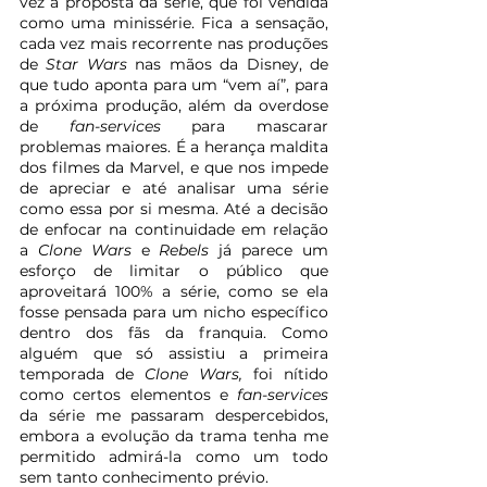
vez a proposta da série, que foi vendida 
como uma minissérie. Fica a sensação, 
cada vez mais recorrente nas produções 
de 
Star Wars 
nas mãos da Disney, de 
que tudo aponta para um “vem aí”, para 
a próxima produção, além da overdose 
de 
fan-services
 para mascarar 
problemas maiores. É a herança maldita 
dos filmes da Marvel, e que nos impede 
de apreciar e até analisar uma série 
como essa por si mesma. Até a decisão 
de enfocar na continuidade em relação 
a 
Clone Wars 
e 
Rebels 
já parece um 
esforço de limitar o público que 
aproveitará 100% a série, como se ela 
fosse pensada para um nicho específico 
dentro dos fãs da franquia. Como 
alguém que só assistiu a primeira 
temporada de 
Clone Wars, 
foi nítido 
como certos elementos e 
fan-services
da série me passaram despercebidos, 
embora a evolução da trama tenha me 
permitido admirá-la como um todo 
sem tanto conhecimento prévio.