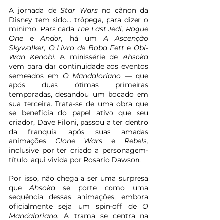
A jornada de 
Star Wars 
no cânon da 
Disney tem sido... trôpega, para dizer o 
mínimo. Para cada 
The Last Jedi, Rogue 
One 
e 
Andor, 
há um 
A Ascenção 
Skywalker, O Livro de Boba Fett 
e 
Obi-
Wan Kenobi. 
A minissérie de 
Ahsoka 
vem para dar continuidade aos eventos 
semeados em 
O Mandaloriano 
— que 
após duas ótimas primeiras 
temporadas, desandou um bocado em 
sua terceira. Trata-se de uma obra que 
se beneficia do papel ativo que seu 
criador, Dave Filoni, passou a ter dentro 
da franquia após suas amadas 
animações 
Clone Wars 
e 
Rebels, 
inclusive por ter criado a personagem-
título, aqui vivida por Rosario Dawson.
Por isso, não chega a ser uma surpresa 
que 
Ahsoka 
se porte como uma 
sequência dessas animações, embora 
oficialmente seja um spin-off de 
O 
Mandaloriano. 
A trama se centra na 