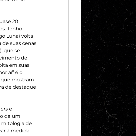
uase 20 
os. Tenho 
o Luna) volta 
 de suas cenas 
, que se 
lvimento de 
olta em suas 
or aí” é o 
 que mostram 
ra de destaque 
ers
 e 
ão de um 
 mitologia de 
car à medida 