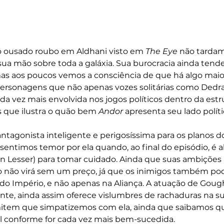
 ousado roubo em Aldhani visto em 
The Eye 
não tardam
ua mão sobre toda a galáxia. Sua burocracia ainda tende 
s aos poucos vemos a consciência de que há algo maio
ersonagens que não apenas vozes solitárias como Dedra
da vez mais envolvida nos jogos políticos dentro da estru
 que ilustra o quão bem 
Andor 
apresenta seu lado políti
agonista inteligente e perigosíssima para os planos d
sentimos temor por ela quando, ao final do episódio, é a
on Lesser) para tomar cuidado. Ainda que suas ambiçõe
sso não virá sem um preço, já que os inimigos também po
do Império, e não apenas na Aliança. A atuação de Goug
te, ainda assim oferece vislumbres de rachaduras na su
item que simpatizemos com ela, ainda que saibamos q
el conforme for cada vez mais bem-sucedida.