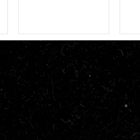
Coluna | O Mês em Série:
Temp
Fevereiro
2027