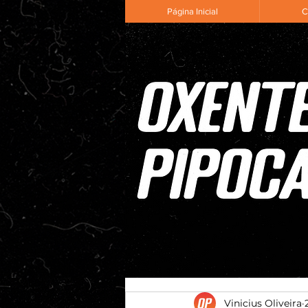
Página Inicial
C
Vinicius Oliveira