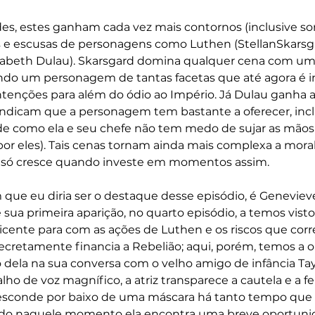
des, estes ganham cada vez mais contornos (inclusive so
s e escusas de personagens como Luthen (StellanSkarsga
izabeth Dulau). Skarsgard domina qualquer cena com uma
o um personagem de tantas facetas que até agora é i
 intenções para além do ódio ao Império. Já Dulau ganha 
ndicam que a personagem tem bastante a oferecer, incl
e como ela e seu chefe não tem medo de sujar as mãos
por eles). Tais cenas tornam ainda mais complexa a moral
rie só cresce quando investe em momentos assim.
que eu diria ser o destaque desse episódio, é Geneviev
ua primeira aparição, no quarto episódio, a temos vist
icente para com as ações de Luthen e os riscos que cor
cretamente financia a Rebelião; aqui, porém, temos a 
o dela na sua conversa com o velho amigo de infância T
lho de voz magnífico, a atriz transparece a cautela e a f
sconde por baixo de uma máscara há tanto tempo que é
ndo naquele momento ela encontra uma breve oportuni