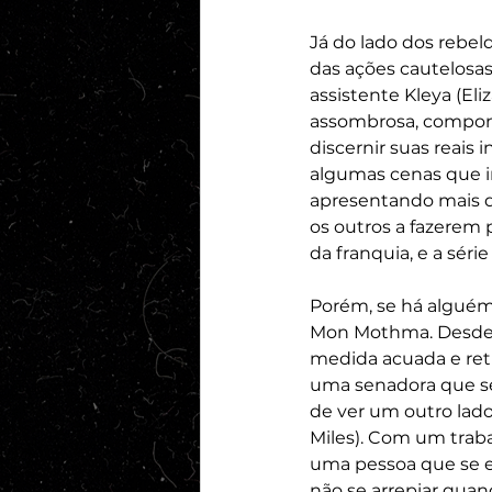
Já do lado dos rebel
das ações cautelosa
assistente Kleya (El
assombrosa, compond
discernir suas reais
algumas cenas que i
apresentando mais d
os outros a fazerem 
da franquia, e a sé
Porém, se há alguém 
Mon Mothma. Desde s
medida acuada e ret
uma senadora que se
de ver um outro lad
Miles). Com um traba
uma pessoa que se e
não se arrepiar qua