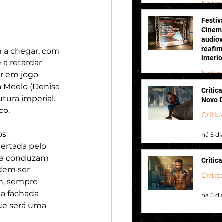
Notíc
Festiv
há 2 di
Cinema
audiov
reafir
 a chegar, com 
interi
a retardar 
Notíc
r em jogo 
 Meelo (Denise 
Crític
há 3 di
tura imperial.
Novo 
co. 
Crític
os 
há 5 di
lertada pelo 
s a conduzam 
Crític
dem ser 
Crític
h, sempre 
a fachada 
há 5 di
ue será uma 