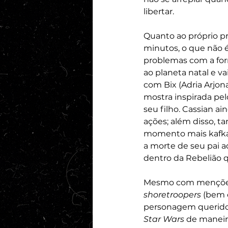
libertar.
Quanto ao próprio pr
minutos, o que não é
problemas com a for
ao planeta natal e v
com Bix (Adria Arjon
mostra inspirada pe
seu filho. Cassian a
ações; além disso, tan
momento mais kafkan
a morte de seu pai 
dentro da Rebelião q
Mesmo com menções a
shoretroopers
 (bem
personagem querido
Star Wars
 de maneir