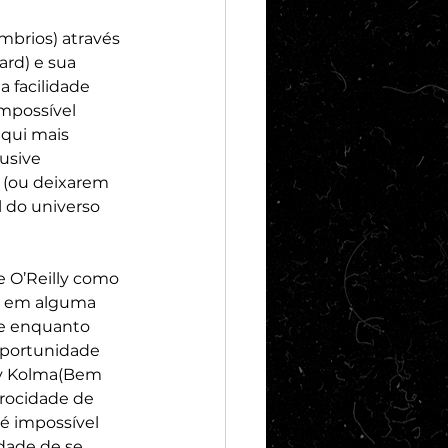
mbrios) através 
rd) e sua 
 facilidade 
mpossível 
aqui mais 
usive 
 (ou deixarem 
 do universo 
e O’Reilly como 
o em alguma 
re enquanto 
oportunidade 
ay Kolma(Bem 
erocidade de 
 impossível 
dade de se 