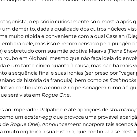
otagonista, o episódio curiosamente só o mostra após q
 um demérito, dada a qualidade dos outros núcleos vist
ma muito rápida e conveniente com a qual Cassian (Dieg
ai embora dele, mas isso é recompensado pela pungência
a) e sobretudo com sua mãe adotiva Maarva (Fiona Shaw)
lo roubo em Aldhani, mesmo que não faça ideia do envo
inda é um tanto cínico quanto à causa, mas não há mais v
to a sequência final e suas ironias (ser preso por “vagar p
iano da história da franquia), bem como os 
flashbacks
adotivo continuam a conduzir o personagem rumo à figu
ue será vista em 
Rogue One
.
o Imperador Palpatine e até aparições de 
stormtroop
 como um 
easter-egg
 que provoca uma provável apariç
 de 
Rogue One
), 
Announcement
incorpora tais acenos à
a muito orgânica à sua história, que continua a se desta