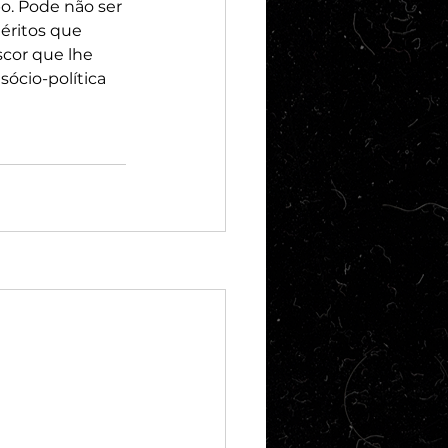
. Pode não ser 
éritos que 
scor que lhe 
ócio-política 