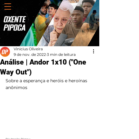
Vinicius Oliveira
9 de nov. de 2022
3 min de leitura
Análise | Andor 1x10 ("One
Way Out")
Sobre a esperança e heróis e heroínas 
anônimos