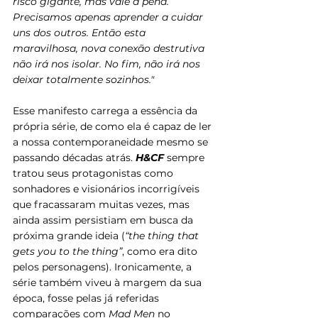
risco gigante, mas vale a pena. 
Precisamos apenas aprender a cuidar 
uns dos outros. Então esta 
maravilhosa, nova conexão destrutiva 
não irá nos isolar. No fim, não irá nos 
deixar totalmente sozinhos."
Esse manifesto carrega a essência da 
própria série, de como ela é capaz de ler 
a nossa contemporaneidade mesmo se 
passando décadas atrás. 
H&CF
 sempre 
tratou seus protagonistas como 
sonhadores e visionários incorrigíveis 
que fracassaram muitas vezes, mas 
ainda assim persistiam em busca da 
próxima grande ideia (
“the thing that 
gets you to the thing”
, como era dito 
pelos personagens). Ironicamente, a 
série também viveu à margem da sua 
época, fosse pelas já referidas 
comparações com 
Mad Men 
no 