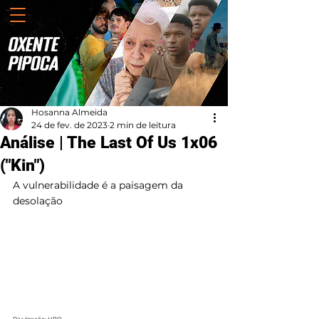
Hosanna Almeida
24 de fev. de 2023
2 min de leitura
Análise | The Last Of Us 1x06
("Kin")
A vulnerabilidade é a paisagem da 
desolação