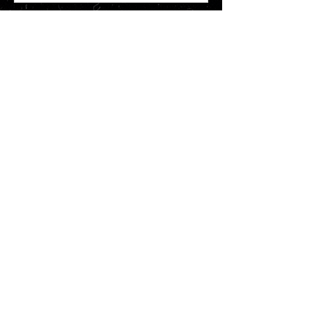
Crítica | A Última Casa
Críticas
“Não Estamos Sonhando”,
dirigido pelo alagoano Ulisses
Arthur, terá estreia mundial no
BlackStar Film Festival
Notícias
Entrevista | “A ideia é que você
esqueça que eles têm essa
deficiência intelectual”: Marcelo