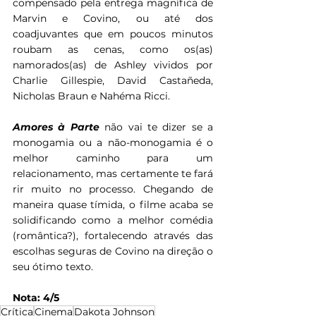
compensado pela entrega magnífica de 
Marvin e Covino, ou até dos 
coadjuvantes que em poucos minutos 
roubam as cenas, como os(as) 
namorados(as) de Ashley vividos por 
Charlie Gillespie, David Castañeda, 
Nicholas Braun e Nahéma Ricci.
Amores à Parte 
não vai te dizer se a 
monogamia ou a não-monogamia é o 
melhor caminho para um 
relacionamento, mas certamente te fará 
rir muito no processo. Chegando de 
maneira quase tímida, o filme acaba se 
solidificando como a melhor comédia 
(romântica?), fortalecendo através das 
escolhas seguras de Covino na direção o 
seu ótimo texto.
Nota: 4/5
Crítica
Cinema
Dakota Johnson