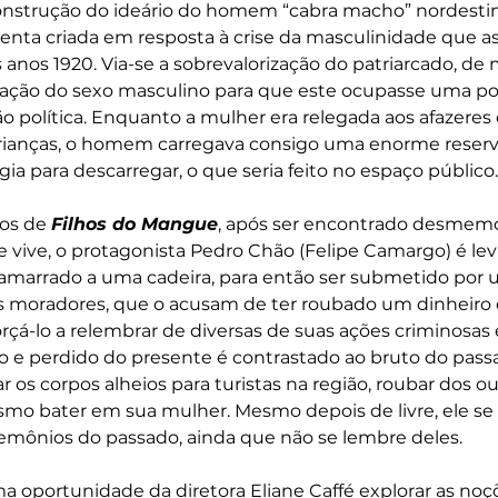
construção do ideário do homem “cabra macho” nordestin
violenta criada em resposta à crise da masculinidade que a
s anos 1920. Via-se a sobrevalorização do patriarcado, d
ção do sexo masculino para que este ocupasse uma posi
o política. Enquanto a mulher era relegada aos afazeres
rianças, o homem carregava consigo uma enorme reserv
ia para descarregar, o que seria feito no espaço público.
os de
Filhos do Mangue
, após ser encontrado desmemor
vive, o protagonista Pedro Chão (Felipe Camargo) é le
 amarrado a uma cadeira, para então ser submetido por
s moradores, que o acusam de ter roubado um dinheiro 
rçá-lo a relembrar de diversas de suas ações criminosas e
e perdido do presente é contrastado ao bruto do passa
 os corpos alheios para turistas na região, roubar dos ou
mo bater em sua mulher. Mesmo depois de livre, ele se 
emônios do passado, ainda que não se lembre deles.
a oportunidade da diretora Eliane Caffé explorar as noç