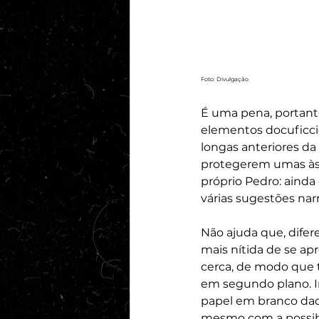
Foto: Divulgação
É uma pena, portant
elementos docuficci
longas anteriores da
protegerem umas às 
próprio Pedro: ainda 
várias sugestões narr
Não ajuda que, difer
mais nítida de se ap
cerca, de modo que 
em segundo plano. I
papel em branco dada
mesmo com a possibil