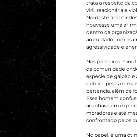
trata a respeito da 
viril, reacionária e 
Nordeste a partir do
houvesse uma afirma
dentro da organizaçã
ao cuidado com as c
agressividade e energ
Nos primeiros minut
da comunidade onde 
espécie de galpão e
público pelos demai
pertencia, além de fo
Esse homem confuso 
acanhava em explorar
moradores e até mes
confrontado pelos d
No papel, é uma ótim