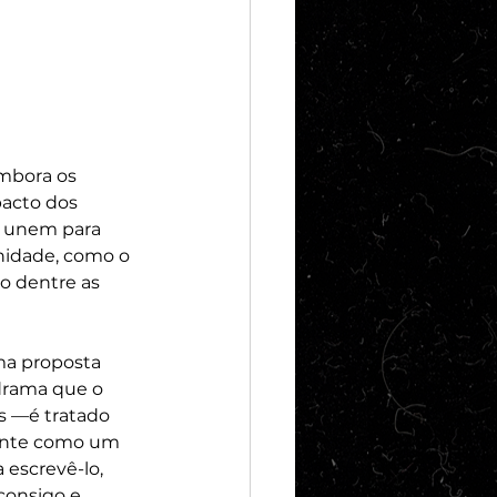
Embora os 
acto dos 
e unem para 
idade, como o 
o dentre as 
ma proposta 
 drama que o 
s —é tratado 
ente como um 
escrevê-lo, 
consigo e 