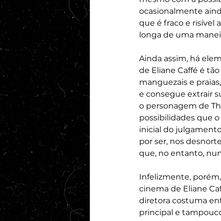
ocasionalmente ainda
que é fraco e risível
longa de uma maneir
Ainda assim, há ele
de Eliane Caffé é tã
manguezais e praias
e consegue extrair s
o personagem de Thi
possibilidades que o
inicial do julgament
por ser, nos desnor
que, no entanto, nun
Infelizmente, porém,
cinema de Eliane Caf
diretora costuma en
principal e tampouco