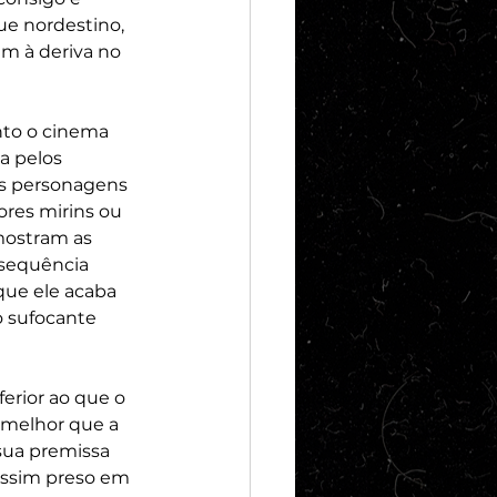
ue nordestino, 
em à deriva no 
to o cinema 
a pelos 
s personagens 
res mirins ou 
mostram as 
 sequência 
que ele acaba 
 sufocante 
ferior ao que o 
 melhor que a 
sua premissa 
assim preso em 