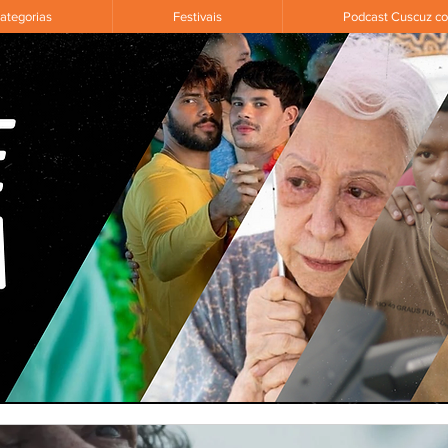
ategorias
Festivais
Podcast Cuscuz c