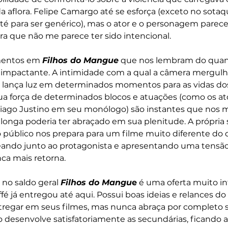
 aflora. Felipe Camargo até se esforça (exceto no sotaq
 até para ser genérico), mas o ator e o personagem parec
a que não me parece ter sido intencional.
mentos em 
Filhos do Mangue
 que nos lembram do quan
o impactante. A intimidade com a qual a câmera mergulh
, lança luz em determinados momentos para as vidas do
ua força de determinados blocos e atuações (como os ato
ago Justino em seu monólogo) são instantes que nos 
 longa poderia ter abraçado em sua plenitude. A própria
o público nos prepara para um filme muito diferente do 
teando junto ao protagonista e apresentando uma tensão
ca mais retorna.
 no saldo geral 
Filhos do Mangu
e
 é uma oferta muito in
fé já entregou até aqui. Possui boas ideias e relances do
tregar em seus filmes, mas nunca abraça por completo 
 desenvolve satisfatoriamente as secundárias, ficando 