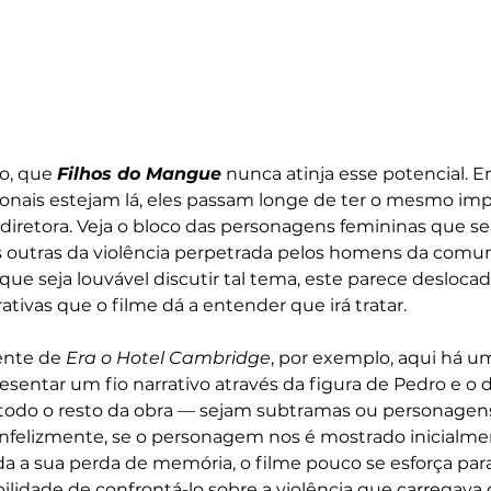
o, que 
Filhos do Mangue
 nunca atinja esse potencial. 
onais estejam lá, eles passam longe de ter o mesmo imp
 diretora. Veja o bloco das personagens femininas que s
outras da violência perpetrada pelos homens da comun
que seja louvável discutir tal tema, este parece deslocad
ativas que o filme dá a entender que irá tratar. 
ente de 
Era o Hotel Cambridge
, por exemplo, aqui há u
resentar um fio narrativo através da figura de Pedro e o
todo o resto da obra — sejam subtramas ou personagen
nfelizmente, se o personagem nos é mostrado inicialm
 a sua perda de memória, o filme pouco se esforça para 
idade de confrontá-lo sobre a violência que carregava 