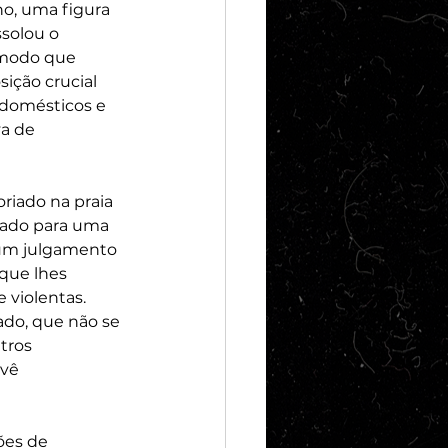
o, uma figura 
há 24 
ssolou o 
e modo que 
ção crucial 
 domésticos e 
a de 
iado na praia 
vado para uma 
 um julgamento 
que lhes 
 violentas. 
do, que não se 
tros 
vê 
ões de 