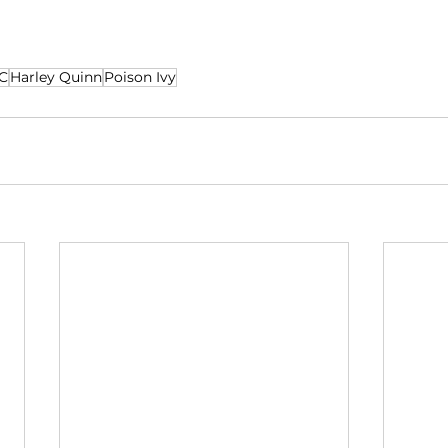
C
Harley Quinn
Poison Ivy