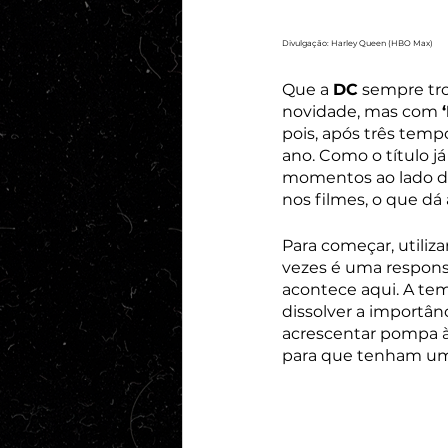
Divulgação: Harley Queen (HBO Max)
Que a 
DC
 sempre tro
novidade, mas com 
pois, após três temp
ano. Como o título j
momentos ao lado d
nos filmes, o que dá
Para começar, utiliz
vezes é uma respons
acontece aqui. A te
dissolver a importânc
acrescentar pompa à
para que tenham uma