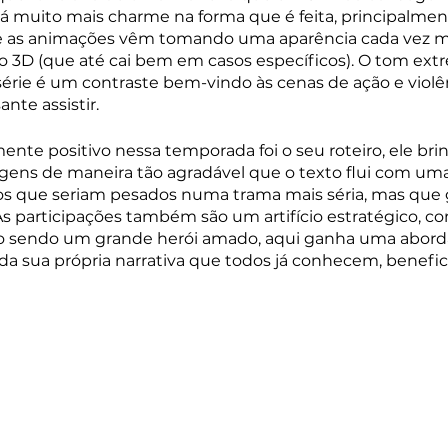
muito mais charme na forma que é feita, principalmen
 as animações vêm tomando uma aparência cada vez mai
do 3D (que até cai bem em casos específicos). O tom ex
 série é um contraste bem-vindo às cenas de ação e violê
ante assistir.
te positivo nessa temporada foi o seu roteiro, ele bri
agens de maneira tão agradável que o texto flui com uma
 que seriam pesados numa trama mais séria, mas qu
As participações também são um artifício estratégico, c
 sendo um grande herói amado, aqui ganha uma abor
da sua própria narrativa que todos já conhecem, benefic