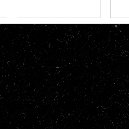
Crítica | A Última Casa
Críti
Temp