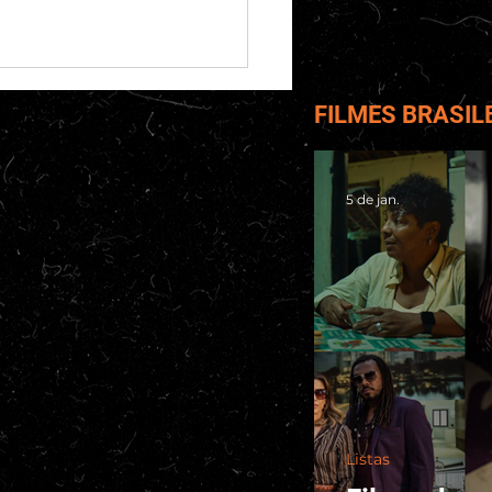
FILMES BRASIL
5 de jan.
ca | Sterling Point (1ª
orada)
Listas