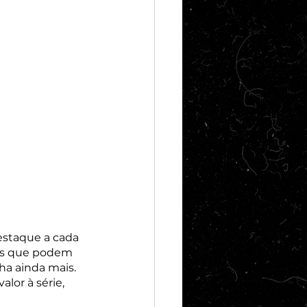
staque a cada 
tas que podem 
lha ainda mais. 
or à série, 