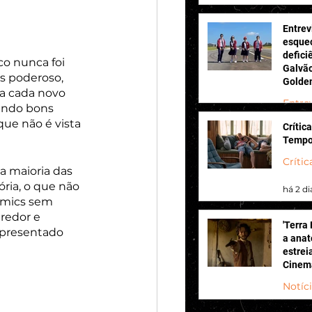
há 1 di
Entrev
esqueç
defici
co nunca foi 
Galvão
s poderoso, 
Golden
 a cada novo 
“Coleg
Entre
zendo bons 
e não é vista 
Crítica
há 1 di
Tempo
Crític
a maioria das 
ria, o que não 
há 2 di
omics sem 
redor e 
'Terra
apresentado 
a anat
estrei
Cinem
Notíc