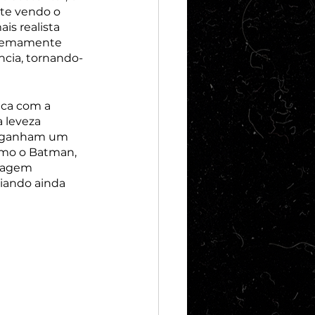
te vendo o 
s realista 
tremamente 
ncia, tornando-
nca com a 
 leveza 
e ganham um 
omo o Batman, 
dagem 
iando ainda 