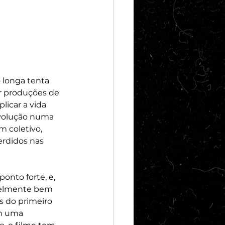
 longa tenta 
or produções de 
licar a vida 
evolução numa 
em coletivo, 
rdidos nas 
onto forte, e, 
ivelmente bem 
s do primeiro 
m uma 