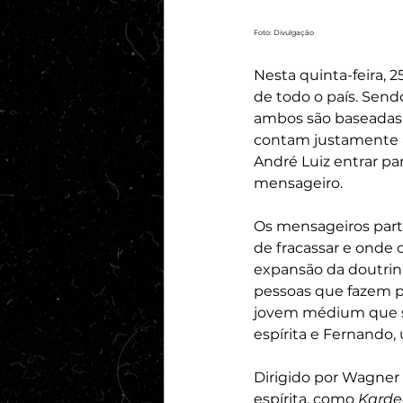
Foto: Divulgação
Nesta quinta-feira, 25
de todo o país. Send
ambos são baseadas n
contam justamente a
André Luiz entrar pa
mensageiro. 
Os mensageiros part
de fracassar e onde o
expansão da doutrina 
pessoas que fazem pa
jovem médium que se
espírita e Fernando,
Dirigido por Wagner
espírita, como 
Karde