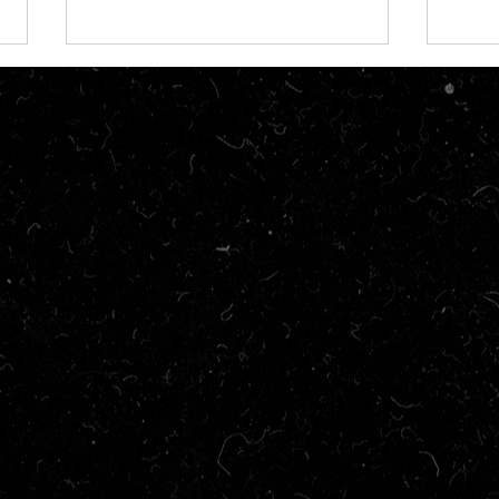
Crítica | Pobres Criaturas
Crít
Amer