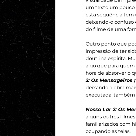
visualidade bem prec
um texto um pouco m
esta sequência tem u
deixando-o confuso
do filme de uma form
Outro ponto que pode
impressão de ter si
doutrina espírita. Mu
algo que para quem n
hora de absorver o qu
2: Os Mensageiros
 
deixando a obra mai
executada, também aj
Nosso Lar 2: Os Me
alguns outros filmes
familiarizados com h
ocupando as telas. 