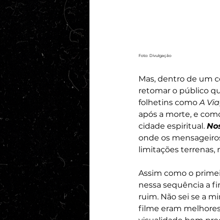
Foto: Divulgação
Mas, dentro de um ce
retomar o público qu
folhetins como 
A Vi
após a morte, e com
cidade espiritual. 
Nos
onde os mensageiros 
limitações terrenas,
Assim como o primeir
nessa sequência a fi
ruim. Não sei se a m
filme eram melhores