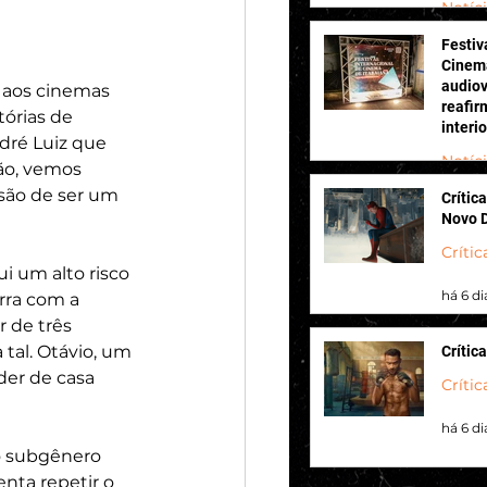
Notíc
Festiv
há 3 di
Cinema
audiov
 aos cinemas 
reafir
órias de 
interi
dré Luiz que 
Notíc
ão, vemos 
são de ser um 
Crític
há 4 di
Novo 
Crític
 um alto risco 
há 6 di
rra com a 
 de três 
tal. Otávio, um 
Crític
er de casa 
Crític
há 6 di
o subgênero 
enta repetir o 