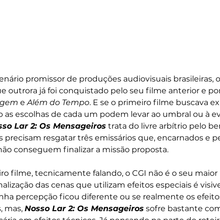
nário promissor de produções audiovisuais brasileiras, o
e outrora já foi conquistado pelo seu filme anterior e p
agem
 e 
Além do Tempo
. E se o primeiro filme buscava exp
o as escolhas de cada um podem levar ao umbral ou à 
so Lar 2: Os Mensageiros
 trata do livre arbítrio pelo b
precisam resgatar três emissários que, encarnados e pe
 não conseguem finalizar a missão proposta. 
o filme, tecnicamente falando, o CGI não é o seu maior p
nalização das cenas que utilizam efeitos especiais é vis
inha percepção ficou diferente ou se realmente os efeito
, mas, 
Nosso Lar 2: Os Mensageiros
 sofre bastante co