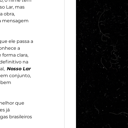
o, o filme tem 
o Lar, mas 
 obra, 
da mensagem 
ue ele passa a 
onhece a 
 forma clara, 
efinitivo na 
l,  
Nosso Lar 
em conjunto, 
o bem 
melhor que 
s já 
as brasileiros 