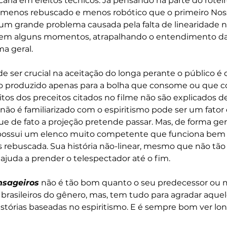
ária em efeitos técnicos. Já pensando na parte do roteir
enos rebuscado e menos robótico que o primeiro Noss
m grande problema causada pela falta de linearidade na
 em alguns momentos, atrapalhando o entendimento 
a geral. 
 ser crucial na aceitação do longa perante o público é q
do produzido apenas para a bolha que consome ou que c
itos dos preceitos citados no filme não são explicados de
ão é familiarizado com o espiritismo pode ser um fator d
e de fato a projeção pretende passar. Mas, de forma gera
possui um elenco muito competente que funciona bem 
s rebuscada. Sua história não-linear, mesmo que não tã
uda a prender o telespectador até o fim. 
nsageiros
 não é tão bom quanto o seu predecessor ou 
 brasileiros do gênero, mas, tem tudo para agradar aquele
istórias baseadas no espiritismo. E é sempre bom ver long