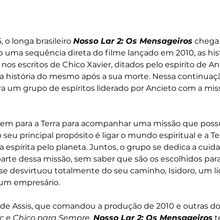
, o longa brasileiro 
Nosso Lar 2: Os Mensageiros
 chega
o uma sequência direta do filme lançado em 2010, as hist
os escritos de Chico Xavier, ditados pelo espírito de An
 história do mesmo após a sua morte. Nessa continuaç
ra um grupo de espíritos liderado por Ancieto com a mis
em para a Terra para acompanhar uma missão que possui
 seu principal propósito é ligar o mundo espiritual e a Te
espírita pelo planeta. Juntos, o grupo se dedica a cuidar
rte dessa missão, sem saber que são os escolhidos para 
 desvirtuou totalmente do seu caminho, Isidoro, um líd
 um empresário.
 de Assis, que comandou a produção de 2010 e outras d
c
 e 
Chico para Sempre
, 
Nosso Lar 2: Os Mensageiros
 t