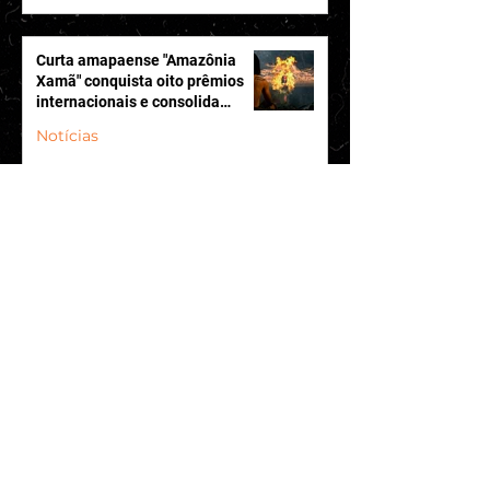
Curta amapaense "Amazônia
Xamã" conquista oito prêmios
internacionais e consolida
trajetória de sucesso no exterior
Notícias
Curta de terror nacional "Agnes
Está com Fome" estreia no
CineFantasy e transforma o
medo cotidiano feminino em
Notícias
horror psicológico
Festival Internacional de Cinema
de Itabaiana fortalece
audiovisual sergipano e reafirma