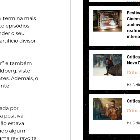
Notíc
Festiv
há 2 di
x termina mais 
Cinema
audiov
o episódios 
reafir
nder o seu 
interi
tifício divisor 
Notíc
Crític
há 3 di
Novo 
er” e também 
dberg, visto 
Crític
es. Ademais, o 
há 5 di
nte 
Crític
ada por 
Crític
positiva, 
ão estava 
há 5 di
ndo algum 
uma reviravolta 