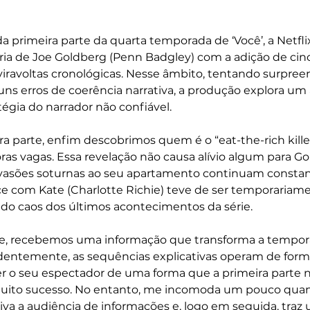
 primeira parte da quarta temporada de ‘Você’, a Netfli
ria de Joe Goldberg (Penn Badgley) com a adição de cinc
reviravoltas cronológicas. Nesse âmbito, tentando surpree
guns erros de coerência narrativa, a produção explora um ar
tégia do narrador não confiável.
a parte, enfim descobrimos quem é o “eat-the-rich kill
ras vagas. Essa revelação não causa alívio algum para Gol
vasões soturnas ao seu apartamento continuam constant
 com Kate (Charlotte Richie) teve de ser temporariame
do caos dos últimos acontecimentos da série.
e, recebemos uma informação que transforma a tempor
entemente, as sequências explicativas operam de forma 
 o seu espectador de uma forma que a primeira parte n
ito sucesso. No entanto, me incomoda um pouco qua
iva a audiência de informações e, logo em seguida, traz 