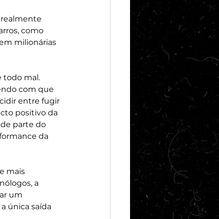
 realmente 
arros, como 
em milionárias 
 todo mal. 
zendo com que 
ir entre fugir 
to positivo da 
nde parte do 
rformance da 
e mais 
nólogos, a 
rar um 
 a única saída 