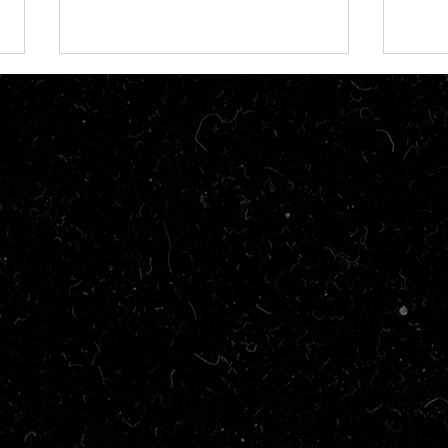
Crítica | O Urso Do Pó Branco
Crít
Dest