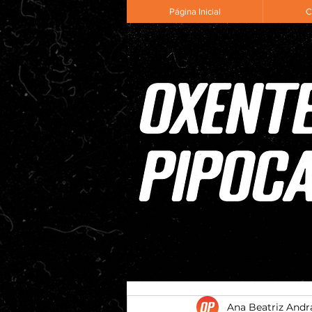
Página Inicial
C
Ana Beatriz Andr