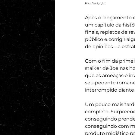
Foto: Divulgação
Após o lançamento da
um capítulo da histó
finais, repletos de 
público e corrigir al
de opiniões – a estra
Com o fim da primeir
stalker de Joe nas ho
que as ameaças e in
seu pedante romance
interrompido diante 
Um pouco mais tard
completo. Surpreend
conseguindo prender
conseguindo com mu
produto midiático pr