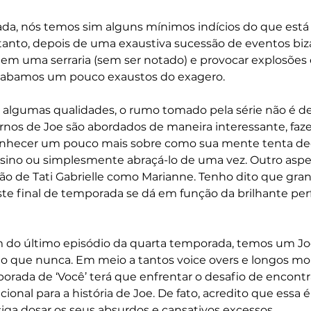
da, nós temos sim alguns mínimos indícios do que está
anto, depois de uma exaustiva sucessão de eventos biz
m uma serraria (sem ser notado) e provocar explosões 
acabamos um pouco exaustos do exagero.
lgumas qualidades, o rumo tomado pela série não é de
ernos de Joe são abordados de maneira interessante, fa
onhecer um pouco mais sobre como sua mente tenta decid
ssino ou simplesmente abraçá-lo de uma vez. Outro aspec
ção de Tati Gabrielle como Marianne. Tenho dito que gra
ste final de temporada se dá em função da brilhante pe
m do último episódio da quarta temporada, temos um Jo
o que nunca. Em meio a tantos voice overs e longos mo
orada de ‘Você’ terá que enfrentar o desafio de encont
cional para a história de Joe. De fato, acredito que essa é
siga dosar os seus absurdos e cansativos excessos.