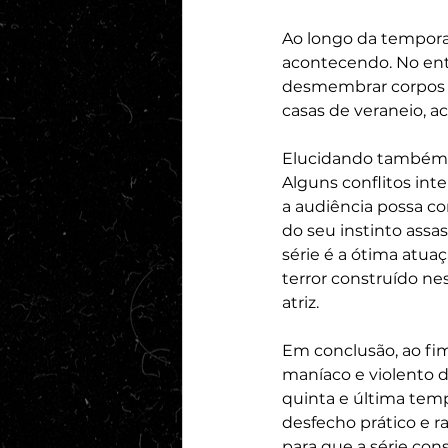
Ao longo da tempora
acontecendo. No ent
desmembrar corpos e
casas de veraneio, 
Elucidando também a
Alguns conflitos int
a audiência possa c
do seu instinto assa
série é a ótima atua
terror construído ne
atriz. 
Em conclusão, ao fi
maníaco e violento d
quinta e última temp
desfecho prático e ra
para que a série con