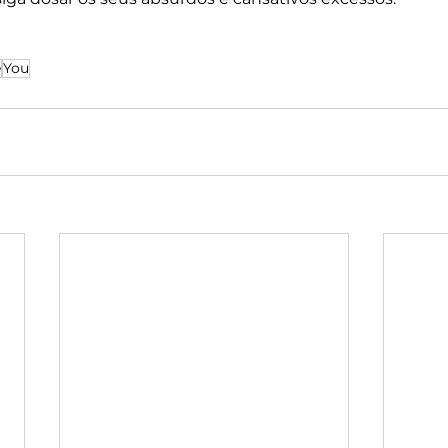
ê
You