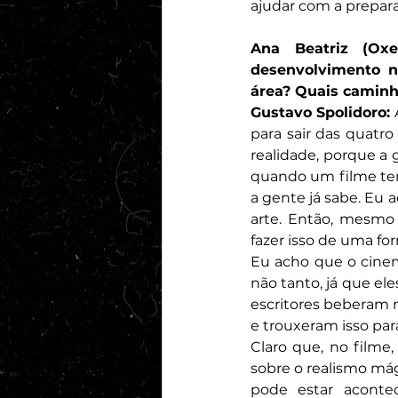
ajudar com a prepar
Ana Beatriz (Oxe
desenvolvimento n
área? Quais caminh
Gustavo Spolidoro:
 
para sair das quatr
realidade, porque a 
quando um filme ten
a gente já sabe. Eu
arte. Então, mesmo 
fazer isso de uma f
Eu acho que o cinem
não tanto, já que ele
escritores beberam mu
e trouxeram isso para
Claro que, no filme
sobre o realismo má
pode estar acontec