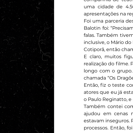
uma cidade de 4.5
apresentações na reg
Foi uma parceria des
Balotin foi: “Precis
falas. Também tivemo
inclusive, o Mário do
Cotiporã, então cha
E claro, muitos fig
realização do filme
longo com o grupo.
chamada “Os Dragões”
Então, fiz o teste 
atores que eu já es
o Paulo Reginatto, e 
Também contei com 
ajudou em cenas m
estavam inseguros. P
processos. Então, fo