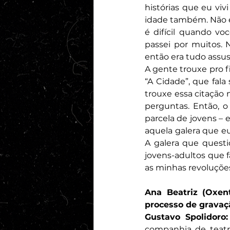
histórias que eu vi
idade também. Não é 
é difícil quando vo
passei por muitos. 
então era tudo assus
A gente trouxe pro fi
“A Cidade”, que fal
trouxe essa citação 
perguntas. Então, o
parcela de jovens – 
aquela galera que eu,
A galera que questi
jovens-adultos que 
as minhas revoluçõe
Ana Beatriz (Oxent
processo de gravaç
Gustavo Spolidoro:
companhia de teatr