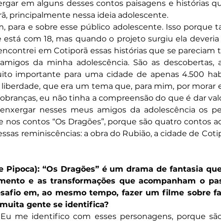
xergar em alguns desses contos paisagens e histórias q
ã, principalmente nessa ideia adolescente.
m, para e sobre esse público adolescente. Isso porque 
está com 18, mas quando o projeto surgiu ela deveria t
 encontrei em Cotiporã essas histórias que se pareciam
amigos da minha adolescência. São as descobertas, a 
ito importante para uma cidade de apenas 4.500 habi
a liberdade, que era um tema que, para mim, por morar 
cobranças, eu não tinha a compreensão do que é dar valor
enxergar nesses meus amigos da adolescência os pe
e nos contos “Os Dragões”, porque são quatro contos ad
essas reminiscências: a obra do Rubião, a cidade de Cotip
e Pipoca): “Os Dragões” é um drama de fantasia que
ento e as transformações que acompanham o pass
esafio em, ao mesmo tempo, fazer um filme sobre fan
muita gente se identifica?
 Eu me identifico com esses personagens, porque são