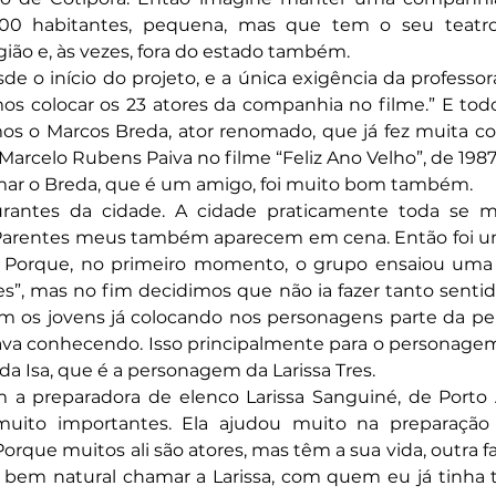
00 habitantes, pequena, mas que tem o seu teatro 
ião e, às vezes, fora do estado também.
de o início do projeto, e a única exigência da professora
amos colocar os 23 atores da companhia no filme.” E todo
s o Marcos Breda, ator renomado, que já fez muita cois
 Marcelo Rubens Paiva no filme “Feliz Ano Velho”, de 1987.
mar o Breda, que é um amigo, foi muito bom também.
urantes da cidade. A cidade praticamente toda se mo
. Parentes meus também aparecem em cena. Então foi u
 Porque, no primeiro momento, o grupo ensaiou uma 
, mas no fim decidimos que não ia fazer tanto sentido 
com os jovens já colocando nos personagens parte da pe
tava conhecendo. Isso principalmente para o personagem
da Isa, que é a personagem da Larissa Tres.
a preparadora de elenco Larissa Sanguiné, de Porto 
uito importantes. Ela ajudou muito na preparação 
orque muitos ali são atores, mas têm a sua vida, outra fa
i bem natural chamar a Larissa, com quem eu já tinha t