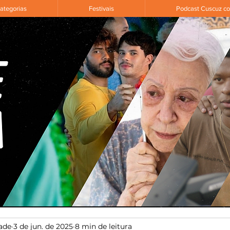
ategorias
Festivais
Podcast Cuscuz c
ade
3 de jun. de 2025
8 min de leitura