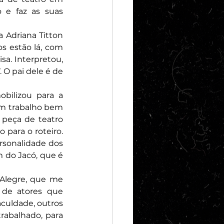
e faz as suas 
 Adriana Titton 
s estão lá, com 
a. Interpretou, 
 O pai dele é de 
bilizou para a 
m trabalho bem 
peça de teatro 
para o roteiro. 
rsonalidade dos 
 do Jacó, que é 
Alegre, que me 
de atores que 
culdade, outros 
rabalhado, para 