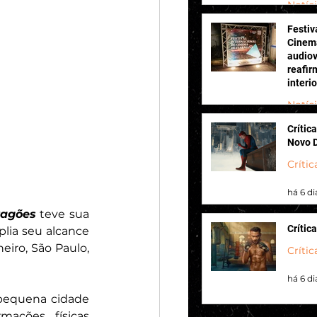
Notíc
Festiv
há 3 di
Cinema
audiov
reafir
interi
Notíc
Crític
há 4 di
Novo 
Crític
há 6 di
ragões
 teve sua 
Crític
plia seu alcance 
iro, São Paulo, 
Crític
há 6 di
pequena cidade 
ções físicas 