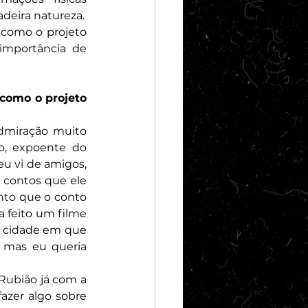
adeira natureza.
como o projeto 
importância de 
como o projeto 
dmiração muito 
, expoente do 
u vi de amigos, 
contos que ele 
nto que o conto 
 feito um filme 
 cidade em que 
 mas eu queria 
Rubião já com a 
zer algo sobre 