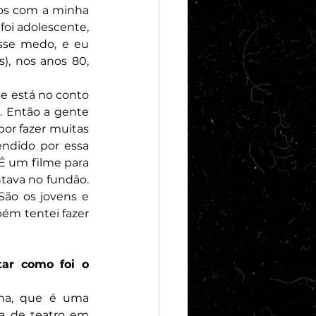
os com a minha 
oi adolescente, 
sse medo, e eu 
), nos anos 80, 
se está no conto 
. Então a gente 
or fazer muitas 
ndido por essa 
É um filme para 
ntava no fundão. 
ão os jovens e 
m tentei fazer 
ar como foi o 
na, que é uma 
 de teatro em 