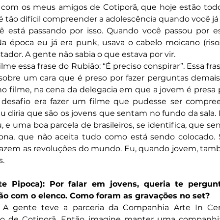
vi com os meus amigos de Cotiporã, que hoje estão tod
tão difícil compreender a adolescência quando você já f
cê está passando por isso. Quando você passou por e
Na época eu já era punk, usava o cabelo moicano (risos
tador. A gente não sabia o que estava por vir.
lme essa frase do Rubião: “É preciso conspirar”. Essa fra
a sobre um cara que é preso por fazer perguntas demais
no filme, na cena da delegacia em que a jovem é presa p
 desafio era fazer um filme que pudesse ser compree
eu diria que são os jovens que sentam no fundo da sala. 
 e uma boa parcela de brasileiros, se identifica, que se
ona, que não aceita tudo como está sendo colocado. S
fazem as revoluções do mundo. Eu, quando jovem, també
s.
e Pipoca): Por falar em jovens, queria te pergunt
ão com o elenco. Como foram as gravações no set?
 A gente teve a parceria da Companhia Arte In Ce
o de Cotiporã. Então imagine manter uma companhia