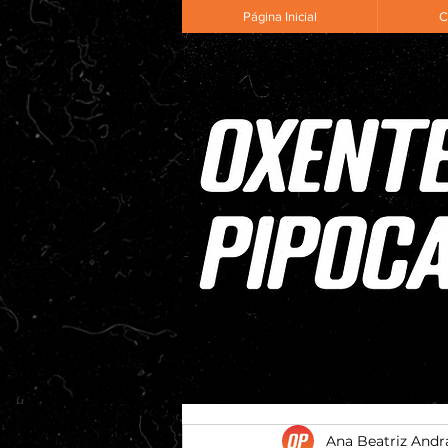
Página Inicial
C
Ana Beatriz Andr