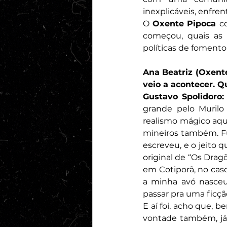
inexplicáveis, enfre
O 
Oxente Pipoca 
c
começou, quais as e
políticas de fomento 
Ana Beatriz (Oxente
veio a acontecer. Q
Gustavo Spolidoro:
grande pelo Murilo
realismo mágico aqui
mineiros também. Fu
escreveu, e o jeito 
original de “Os Drag
em Cotiporã, no cas
a minha avó nasceu.
passar pra uma ficçã
E aí foi, acho que, 
vontade também, já 