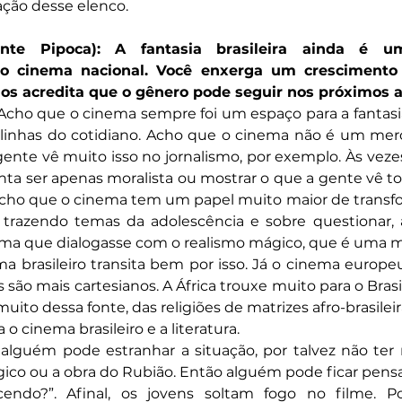
ação desse elenco.
nte Pipoca): A fantasia brasileira ainda é 
o cinema nacional. Você enxerga um crescimento 
os acredita que o gênero pode seguir nos próximos 
Acho que o cinema sempre foi um espaço para a fantasia, 
o linhas do cotidiano. Acho que o cinema não é um mero
gente vê muito isso no jornalismo, por exemplo. Às vez
ta ser apenas moralista ou mostrar o que a gente vê to
 acho que o cinema tem um papel muito maior de transfo
trazendo temas da adolescência e sobre questionar, 
orma que dialogasse com o realismo mágico, que é uma m
a brasileiro transita bem por isso. Já o cinema europe
s são mais cartesianos. A África trouxe muito para o Brasi
ito dessa fonte, das religiões de matrizes afro-brasileiras
 o cinema brasileiro e a literatura.
, alguém pode estranhar a situação, por talvez não ter
gico ou a obra do Rubião. Então alguém pode ficar pens
endo?”. Afinal, os jovens soltam fogo no filme. P