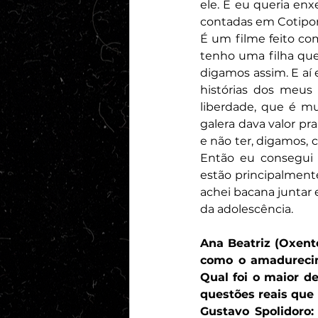
ele. E eu queria en
contadas em Cotipor
É um filme feito co
tenho uma filha que 
digamos assim. E aí
histórias dos meus 
liberdade, que é mu
galera dava valor pr
e não ter, digamos, 
Então eu consegui 
estão principalment
achei bacana juntar 
da adolescência.
Ana Beatriz (Oxent
como o amadurecim
Qual foi o maior d
questões reais que 
Gustavo Spolidoro: