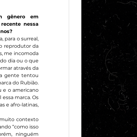
um gênero em 
recente nessa 
anos?
para o surreal, 
 reprodutor da 
es, me incomoda 
do dia ou o que 
rmar através da 
a gente tentou 
arca do Rubião.
u e o americano 
l essa marca. Os 
 e afro-latinas, 
 muito contexto 
ando “como isso 
orém, ninguém 