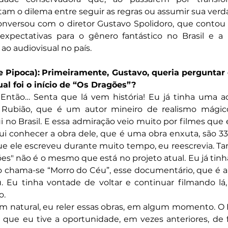
ntam o dilema entre seguir as regras ou assumir sua verd
onversou com o diretor Gustavo Spolidoro, que contou 
xpectativas para o gênero fantástico no Brasil e a 
ao audiovisual no país.
 Pipoca):
Primeiramente, Gustavo, queria perguntar 
ual foi o início de “Os Dragões”?
 Então… Senta que lá vem história! Eu já tinha uma a
 Rubião, que é um autor mineiro de realismo mágico
 no Brasil. E essa admiração veio muito por filmes que e
i conhecer a obra dele, que é uma obra enxuta, são 33 
que ele escreveu durante muito tempo, eu reescrevia. Ta
ões" não é o mesmo que está no projeto atual. Eu já tinha
o chama-se “Morro do Céu”, esse documentário, que é a
 Eu tinha vontade de voltar e continuar filmando lá,
o.
bem natural, eu reler essas obras, em algum momento. O 
que eu tive a oportunidade, em vezes anteriores, de fa