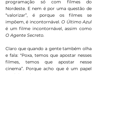
programação só com filmes do 
Nordeste. E nem é por uma questão de 
“valorizar”, é porque os filmes se 
impõem, é incontornável. 
O Último Azul 
é um filme incontornável, assim como 
O Agente Secreto.
Claro que quando a gente também olha 
e fala: "Poxa, temos que apostar nesses 
filmes, temos que apostar nesse 
cinema”. Porque acho que é um papel 
também da mostra, a gente estar 
atento a isso, não só as questões 
temáticas. A gente tem filmes de várias 
temáticas, esteticamente diferentes 
também, com várias propostas, mas 
essa questão regional também é um 
interesse muito grande que a gente 
tem.
Eu faço curadoria e seleção para outros 