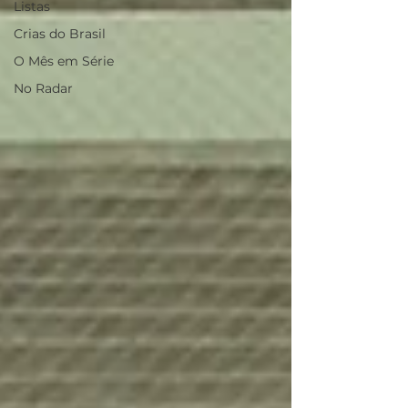
Listas
Crias do Brasil
O Mês em Série
No Radar