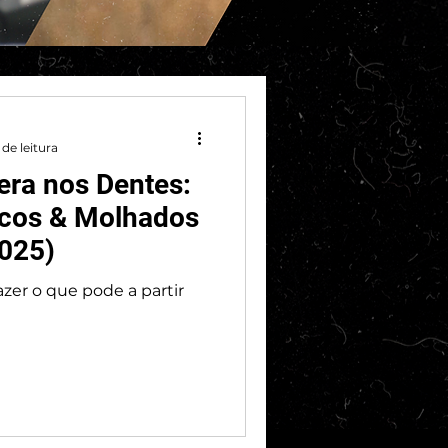
de leitura
era nos Dentes:
ecos & Molhados
2025)
zer o que pode a partir