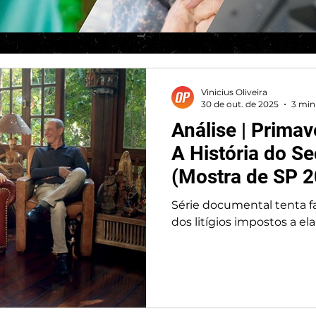
Vinicius Oliveira
30 de out. de 2025
3 min 
Análise | Primav
A História do S
(Mostra de SP 
Série documental tenta fa
dos litígios impostos a ela