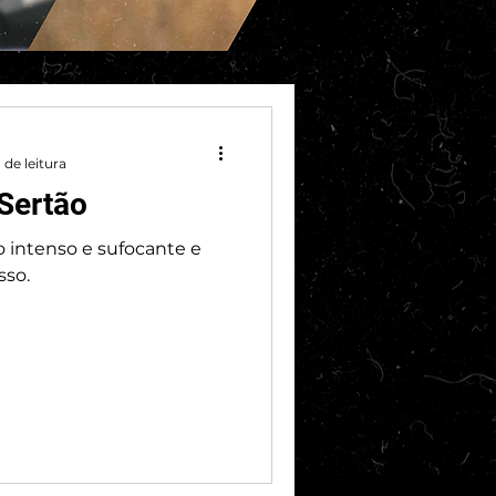
 de leitura
 Sertão
lo intenso e sufocante e
sso.