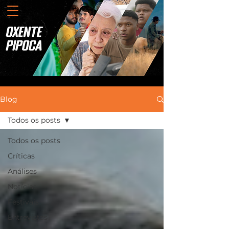
Blog
Todos os posts
Todos os posts
Críticas
Análises
Notícias
Festivais
Entrevistas