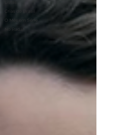
Listas
Crias do Brasil
O Mês em Série
No Radar