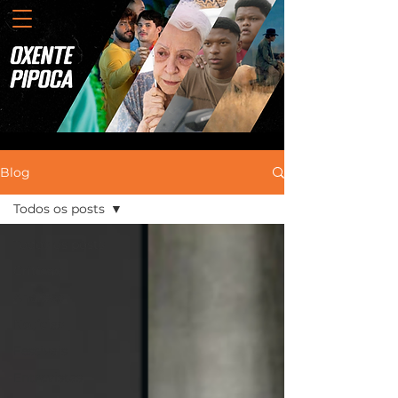
Blog
Todos os posts
Todos os posts
Críticas
Análises
Notícias
Festivais
Entrevistas