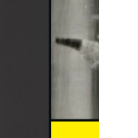
Listas
Crias do Brasil
O Mês em Série
No Radar