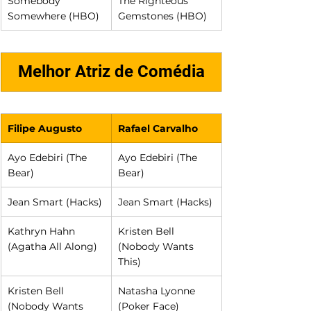
Somebody 
The Righteous 
Somewhere (HBO)
Gemstones (HBO)
Melhor Atriz de Comédia
Filipe Augusto
Rafael Carvalho
Ayo Edebiri (The 
Ayo Edebiri (The 
Bear)
Bear)
Jean Smart (Hacks)
Jean Smart (Hacks)
Kathryn Hahn 
Kristen Bell 
(Agatha All Along)
(Nobody Wants 
This)
Kristen Bell 
Natasha Lyonne 
(Nobody Wants 
(Poker Face)