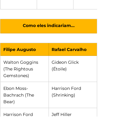
Como eles indicariam...
Filipe Augusto
Rafael Carvalho
Walton Goggins 
Gideon Glick 
(The Rightous 
(Étoile)
Gemstones)
Ebon Moss-
Harrison Ford 
Bachrach (The 
(Shrinking)
Bear)
Harrison Ford 
Jeff Hiller 
(Shrinking)
(Somebody 
Somewhere)