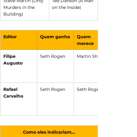
Steve Martin (Only 
Ted Danson (A Man 
Murders in the 
on the Inside)
Building)
Editor
Quem ganha
Quem 
merece
Filipe 
Seth Rogen
Martin Short
Augusto
Rafael 
Seth Rogen
Seth Rogen
Carvalho
Como eles indicariam...