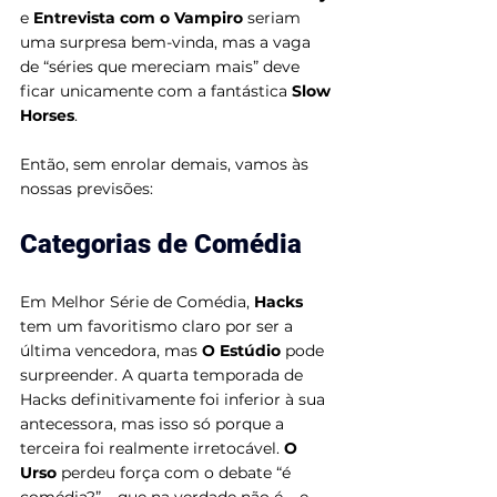
e 
Entrevista com o Vampiro 
seriam 
uma surpresa bem-vinda, mas a vaga 
de “séries que mereciam mais” deve 
ficar unicamente com a fantástica 
Slow 
Horses
. 
Então, sem enrolar demais, vamos às 
nossas previsões:
Categorias de Comédia
Em Melhor Série de Comédia, 
Hacks
tem um favoritismo claro por ser a 
última vencedora, mas 
O Estúdio 
pode 
surpreender. A quarta temporada de 
Hacks definitivamente foi inferior à sua 
antecessora, mas isso só porque a 
terceira foi realmente irretocável. 
O 
Urso
 perdeu força com o debate “é 
comédia?” – que na verdade não é – e 