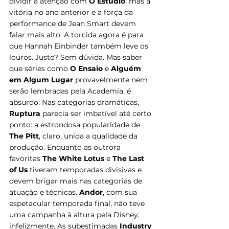
dividir a atenção com 
O Estúdio
, mas a 
vitória no ano anterior e a força da 
performance de Jean Smart devem 
falar mais alto. A torcida agora é para 
que Hannah Einbinder também leve os 
louros. Justo? Se
m dúvida. Mas sa
ber 
que séries como 
O Ensaio
 e 
Alguém 
em Algum Lugar
 provavelmente nem 
serão lembradas pela Academia, é 
absurdo. Nas categorias dramáticas, 
Ruptura 
parecia ser imbatível até certo 
ponto: a estrondosa popularidade de 
The Pitt
, claro, unida a qualidade da 
produção. Enquanto as outrora 
favoritas 
The White Lotus 
e 
The Last 
of Us
 tiveram temporadas divisivas e 
devem brigar mais nas categorias de 
atuação e técnicas. 
Andor
, com sua 
espetacular temporada final, não teve 
uma campanha à altura pela Disney, 
infelizmente. As subestimadas 
Industry 