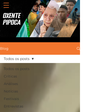
Blog
Todos os posts
Todos os posts
Críticas
Análises
Notícias
Festivais
Entrevistas