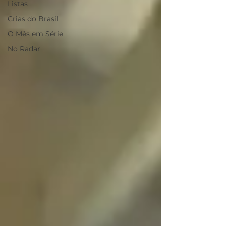
Listas
Crias do Brasil
O Mês em Série
No Radar