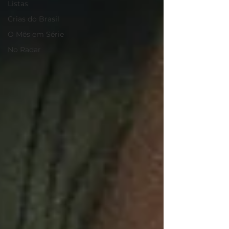
Listas
Crias do Brasil
O Mês em Série
No Radar