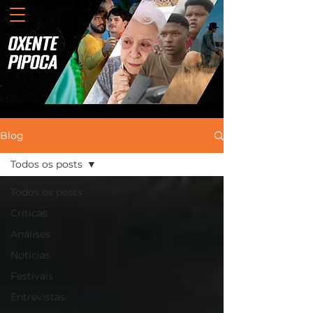
Blog
Todos os posts
Todos os posts
Críticas
Análises
Notícias
Festivais
Entrevistas