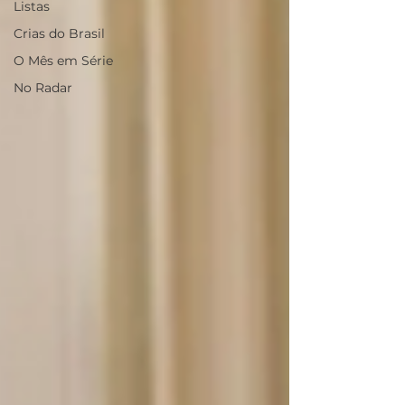
Listas
Crias do Brasil
O Mês em Série
No Radar