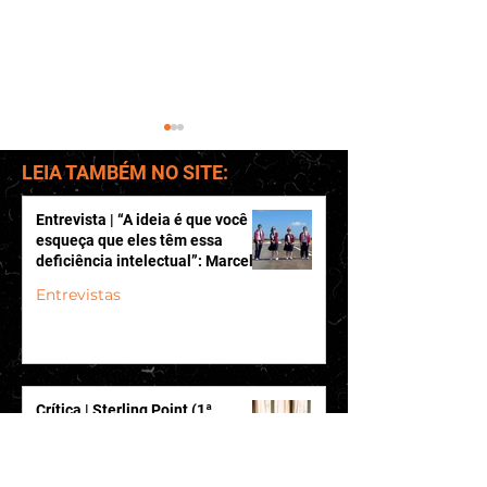
LEIA TAMBÉM NO SITE:
Entrevista | “A ideia é que você
esqueça que eles têm essa
deficiência intelectual”: Marcelo
Galvão, Luiza Godoi e Ariel
Entrevistas
Crítica | Estranho
Crítica | Elite (8ª
Goldenberg falam sobre
Caminho
Temporada)
“Colegas e o Herdeiro”
Crítica | Sterling Point (1ª
Temporada)
Críticas