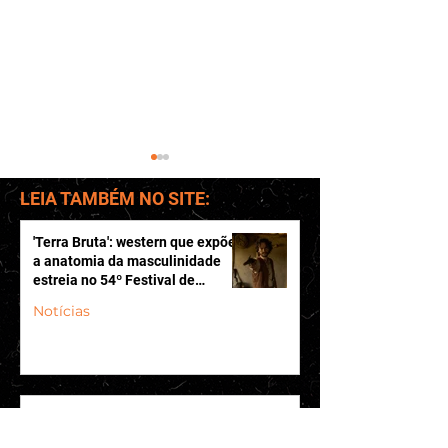
LEIA TAMBÉM NO SITE:
'Terra Bruta': western que expõe
a anatomia da masculinidade
Crítica | Conclave
estreia no 54º Festival de
Cinema de Gramado
Notícias
Crítica | Longleg
Mortal
Entrevista | “Se a nossa história
conseguir ajudar outras