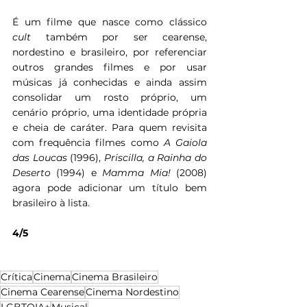
É um filme que nasce como clássico 
cult 
também por ser cearense, 
nordestino e brasileiro, por referenciar 
outros grandes filmes e por usar 
músicas já conhecidas e ainda assim 
consolidar um rosto próprio, um 
cenário próprio, uma identidade própria 
e cheia de caráter. Para quem revisita 
com frequência filmes como 
A Gaiola 
das Loucas
 (1996), 
Priscilla, a Rainha do 
Deserto
 (1994) e 
Mamma Mia!
 (2008) 
agora pode adicionar um título bem 
brasileiro à lista.
4/5
Crítica
Cinema
Cinema Brasileiro
Cinema Cearense
Cinema Nordestino
LGBTQIA+
Musical