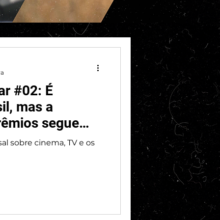
ra
ar #02: É
il, mas a
rêmios segue
 sobre cinema, TV e os