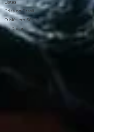
Listas
Crias do Brasil
O Mês em Série
No Radar