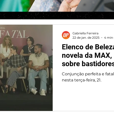
Gabriella Ferreira
22 de jan. de 2025
4 min 
Elenco de Beleza
novela da MAX,
sobre bastidore
da importância 
Conjunção perfeita e fata
nesta terça-feira, 21.