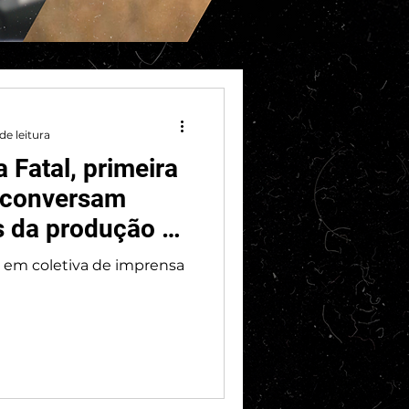
de leitura
 Fatal, primeira
 conversam
s da produção e
do projeto
l em coletiva de imprensa