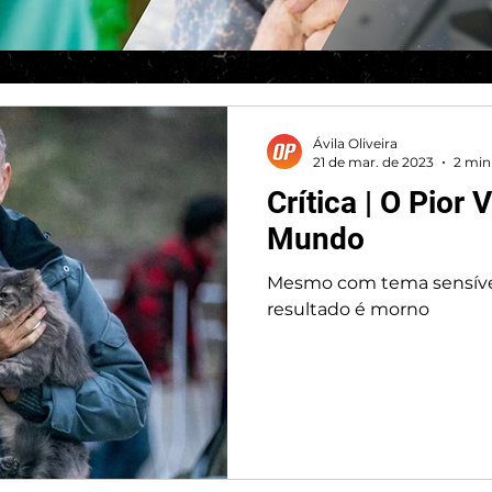
Ávila Oliveira
21 de mar. de 2023
2 min 
Crítica | O Pior 
Mundo
Mesmo com tema sensível
resultado é morno