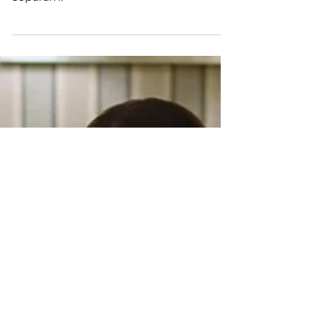
O poder do discurso entre os segredos
que nos unem e os boatos que nos
separam.