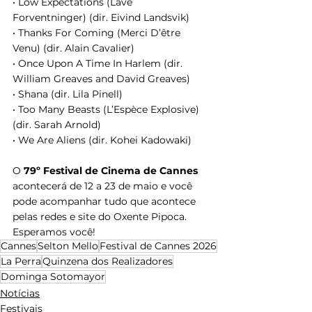
• Low Expectations (Lave 
Forventninger) (dir. Eivind Landsvik)
• Thanks For Coming (Merci D’être 
Venu) (dir. Alain Cavalier)
• Once Upon A Time In Harlem (dir. 
William Greaves and David Greaves)
• Shana (dir. Lila Pinell)
• Too Many Beasts (L’Espèce Explosive) 
(dir. Sarah Arnold)
• We Are Aliens (dir. Kohei Kadowaki)
O 
79º Festival de Cinema de Cannes
acontecerá de 12 a 23 de maio e você 
pode acompanhar tudo que acontece 
pelas redes e site do Oxente Pipoca. 
Esperamos você!
Cannes
Selton Mello
Festival de Cannes 2026
La Perra
Quinzena dos Realizadores
Dominga Sotomayor
Notícias
Festivais