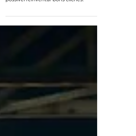
Adaptação de livro sucesso no
mundinho teen mostra como é
possível reinventar bons clichês.