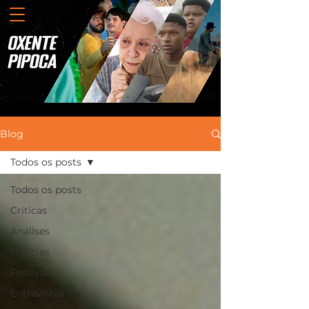
Blog
Todos os posts
Todos os posts
Críticas
Análises
Notícias
Festivais
Entrevistas