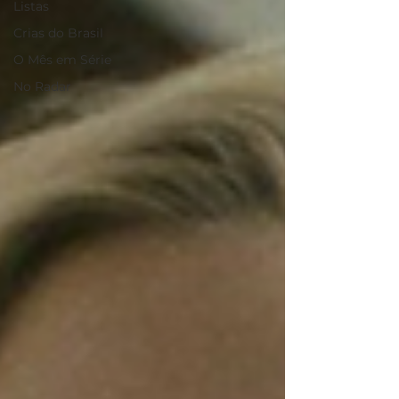
Listas
Crias do Brasil
O Mês em Série
No Radar