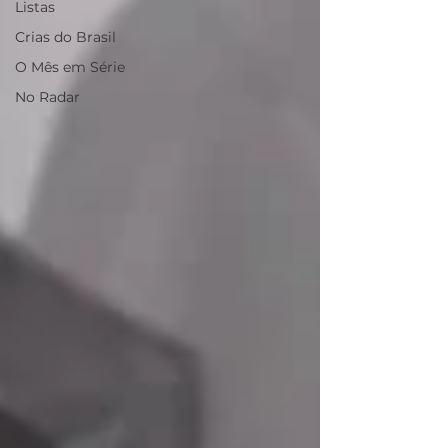
Listas
Crias do Brasil
O Mês em Série
No Radar