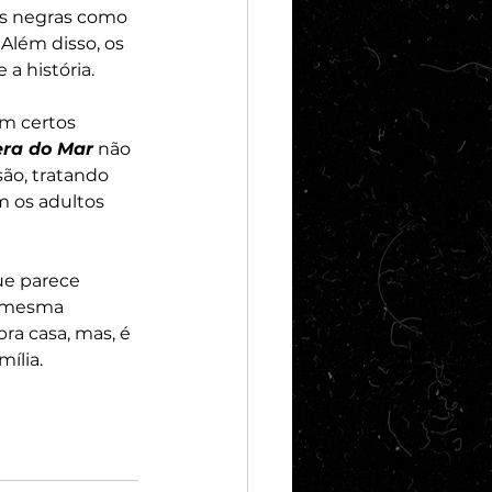
ns negras como 
Além disso, os 
 história. 
em certos 
era do Mar
 não 
ão, tratando 
 os adultos 
ue parece 
a mesma 
ra casa, mas, é 
ília.