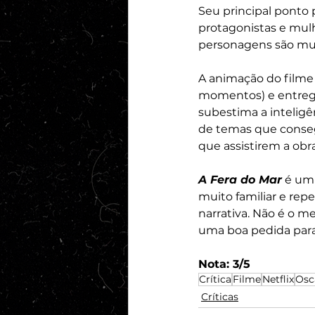
Seu principal ponto 
protagonistas e mulh
personagens são mui
A animação do filme 
momentos) e entrega
subestima a inteligê
de temas que conse
que assistirem a obra
A Fera do Mar
 é um
muito familiar e repe
narrativa. Não é o m
uma boa pedida para
Nota: 3/5
Crítica
Filme
Netflix
Osc
Críticas