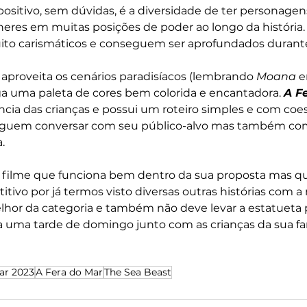
positivo, sem dúvidas, é a diversidade de ter personage
eres em muitas posições de poder ao longo da história. 
to carismáticos e conseguem ser aprofundados durante a
aproveita os cenários paradisíacos (lembrando 
Moana
 
 uma paleta de cores bem colorida e encantadora. 
A F
ncia das crianças e possui um roteiro simples e com coes
guem conversar com seu público-alvo mas também com
. 
 filme que funciona bem dentro da sua proposta mas q
titivo por já termos visto diversas outras histórias com 
elhor da categoria e também não deve levar a estatueta p
 uma tarde de domingo junto com as crianças da sua fam
ar 2023
A Fera do Mar
The Sea Beast