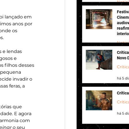
Notíc
Festiv
há 2 di
foi lançado em 
Cinema
audiov
ximos anos por 
reafir
onde os 
interi
s. 
Notíc
s e lendas 
Crític
há 2 di
gosos e 
Novo 
s filhos desses 
Crític
 pequena 
há 5 di
cide invadir o 
s feras, a 
Crític
Crític
órias que 
dade. E agora 
há 5 di
harmonia com 
inar o seu 