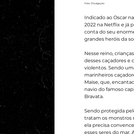
Foto: Divulgação
Indicado ao Oscar na
2022 na Netflix e já
conta do seu enorme
grandes heróis da s
Nesse reino, crianças
desses caçadores e 
violentos. Sendo uma
marinheiros caçado
Maise, que, encantad
navio do famoso capi
Bravata. 
Sendo protegida pelo
tratam os monstros 
ela precisa convenc
esses seres do mar. 