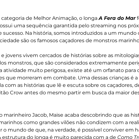
 categoria de Melhor Animação, o longa 
A Fera do Mar
 
 possui uma sequência garantida pelo streaming nos pró
 sucesso. Na história, somos introduzidos a um mundo 
ociedade são os famosos caçadores de monstros marinho
 e jovens vivem cercados de histórias sobre as mitologia
dos monstros, que são considerados extremamente peri
 atividade muito perigosa, existe até um orfanato para o
res que morreram em combate. Uma dessas crianças é a
a com as histórias que lê e escuta sobre os caçadores, de
tão Crow antes do mesmo partir em busca da maior dessa
 marinheiro Jacob, Maise acaba descobrindo que as hist
marinhos como grandes vilões não condizem com a reali
er o mundo de que, na verdade, é possível conviver em 
A estrutura do longa é muito parecida com a de 
Como Tre