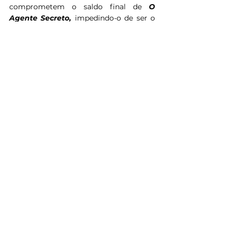
comprometem o saldo final de 
O 
Agente Secreto, 
impedindo-o de ser o 
melhor longa de Kleber Mendonça Filho 
até agora. Mas é certamente o seu mais 
denso, exigente, ousado e complexo – 
não necessariamente em termos de 
narrativa, mas talvez de culminar seu 
projeto de cinema feito até aqui, 
enquanto se abre para novas 
possibilidades que aludem tanto a 
Recife quanto ao Brasil em si. Neste 
percurso atmosférico e cheio de pirraça, 
o diretor pernambucano mostra que, 
seja em 1977 ou 2025, continuamos a 
disputar pelas memórias, verdades e 
identidades que fazem da sua cidade (e 
do nosso país) o que é.
Nota: 4/5