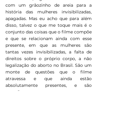
com um grãozinho de areia para a 
história das mulheres invisibilizadas, 
apagadas. Mas eu acho que para além 
disso, talvez o que me toque mais é o 
conjunto das coisas que o filme compõe 
e que se relacionam ainda com esse 
presente, em que as mulheres são 
tantas vezes invisibilizadas, a falta de 
direitos sobre o próprio corpo, a não 
legalização do aborto no Brasil. São um 
monte de questões que o filme 
atravessa e que ainda estão 
absolutamente presentes, e são 
questões para a gente.
Luiza Mariani: 
Eu estava esses dias com 
uma amiga minha que está dirigindo 
uma série para o streaming e ela me 
falou que o orçamento dado para um 
homem nesse papel de 
showrunner 
de 
uma grande série é infinitamente maior 