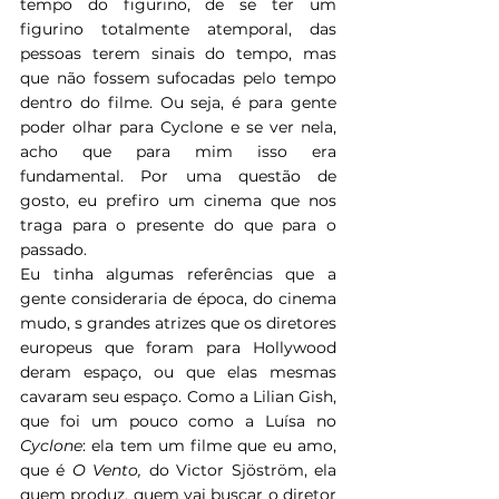
tempo do figurino, de se ter um 
figurino totalmente atemporal, das 
pessoas terem sinais do tempo, mas 
que não fossem sufocadas pelo tempo 
dentro do filme. Ou seja, é para gente 
poder olhar para Cyclone e se ver nela, 
acho que para mim isso era 
fundamental. Por uma questão de 
gosto, eu prefiro um cinema que nos 
traga para o presente do que para o 
passado. 
Eu tinha algumas referências que a 
gente consideraria de época, do cinema 
mudo, s grandes atrizes que os diretores 
europeus que foram para Hollywood 
deram espaço, ou que elas mesmas 
cavaram seu espaço. Como a Lilian Gish, 
que foi um pouco como a Luísa no 
Cyclone
: ela tem um filme que eu amo, 
que é 
O Vento,
 do Victor Sjöström, ela 
quem produz, quem vai buscar o diretor 