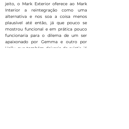
jeito, o Mark Exterior oferece ao Mark 
Interior a reintegração como uma 
alternativa e nos soa a coisa menos 
plausível até então, já que pouco se 
mostrou funcional e em prática pouco 
funcionaria para o dilema de um ser 
apaixonado por Gemma e outro por 
Helly, que também deixaria de existir, já 
que é muito improvável que Helena 
toparia passar pelo processo. Algo que 
começou no episódio 3 e praticamente 
não saiu do lugar até o episódio 10. 
Tivemos excelentes episódios até pouco 
mais da metade da temporada e até 
então, havia pouco para se falar mal. No 
entanto, nos episódios 8 e 9 ficou claro 
que havia um problema na estrutura 
dela e por melhor que tenha sido o final, 
não conseguiu superar “The We We Are” 
justamente por conta destas questões. 