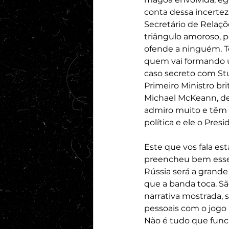
conta dessa incertez
Secretário de Relaç
triângulo amoroso, 
ofende a ninguém. T
quem vai formando u
caso secreto com Stua
Primeiro Ministro bri
Michael McKeann, de
admiro muito e têm 
política e ele o Pres
Este que vos fala es
preencheu bem esse 
Rússia será a grande 
que a banda toca. Sã
narrativa mostrada, 
pessoais com o jogo 
Não é tudo que func