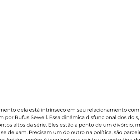
mento dela está intrínseco em seu relacionamento com 
 por Rufus Sewell. Essa dinâmica disfuncional dos dois
ntos altos da série. Eles estão a ponto de um divórcio, m
se deixam. Precisam um do outro na política, são parceir
s feridos, porém é inegável que existe um certo tipo de 