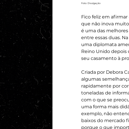
Foto: Divulgação
Fico feliz em afirma
que não inova muito
é uma das melhores 
entre essas duas. Na 
uma diplomata amer
Reino Unido depois q
seu casamento à pro
Criada por Debora Ca
algumas semelhanças
rapidamente por cor
toneladas de informa
com o que se preocu
uma forma mais didát
exemplo, não entend
baixos do mercado f
porque o que import