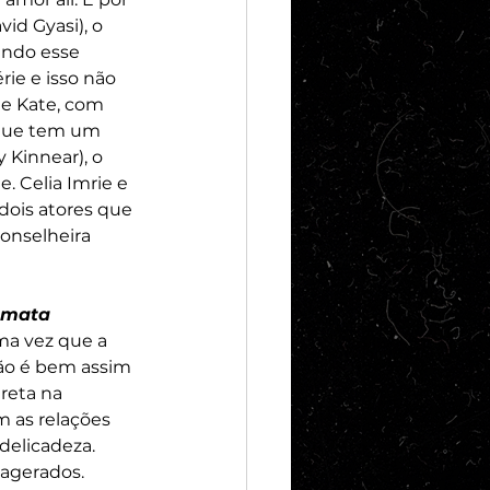
id Gyasi), o 
ando esse 
ie e isso não 
e Kate, com 
 que tem um 
 Kinnear), o 
. Celia Imrie e 
dois atores que 
onselheira 
omata
a vez que a 
não é bem assim 
reta na 
 as relações 
delicadeza. 
agerados. 