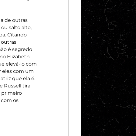
há 4 di
ia de outras 
u salto alto, 
pa. Citando 
outras 
não é segredo 
mo Elizabeth 
ue elevá-lo com 
r eles com um 
triz que ela é. 
Russell tira 
 primeiro 
 com os 