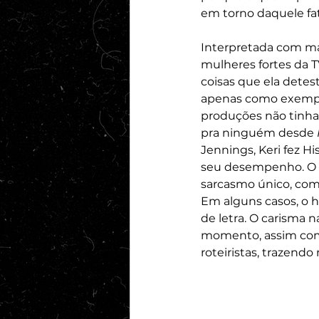
em torno daquele fat
Interpretada com maes
mulheres fortes da T
coisas que ela detes
apenas como exemplo
produções não tinham 
pra ninguém desde 
Jennings, Keri fez H
seu desempenho. O te
sarcasmo único, com 
Em alguns casos, o h
de letra. O carisma 
momento, assim com
roteiristas, trazen