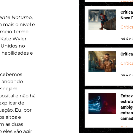
Notíc
Crític
há 2 di
ente Noturno
, 
Novo 
 mais o nível e 
Crític
 meio-termo 
 Kate Wyler, 
há 4 di
 Unidos no 
habilidades e 
Crític
Crític
ercebemos 
há 4 di
s andando 
espejam 
osital e não há 
Entrev
estru
plicar de 
ambigu
ação. Eu, por 
entran
os altos e 
camada
m as duas 
Ganani
Entre
sobre 
eles vão agir 