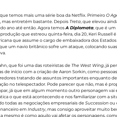
r que temos mais uma série boa da Netflix. Primeiro 
O Ag
, mas entretém bastante. Depois 
Treta
, que elevou ainda
do ano até então. Agora temos 
A Diplomata
, que é um
produção que estreou quinta-feira, dia 20, Keri Russell é
icana que assume o cargo de embaixadora dos Estados
ue um navio britânico sofre um ataque, colocando suas 
va. 
hn, que foi uma das roteiristas de 
The West Wing
, já p
 de início com a criação de Aaron Sorkin, como pessoa
redores tratando de assuntos importantes enquanto d
ção no telespectador. Pode parecer que não, mas é prop
par, já que em algum momento outro personagem vai ex
ica o que está acontecendo e nos familiarizar com a situ
o todas as negociações empresariais de 
Succession
 ou 
inanceiro em 
Industry
, mas consigo aproveitar muito be
a mesmo é como aquilo vai afetar os personagens, como 