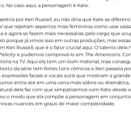
o. No caso aqui, a personagem é Kate.
tria por Keri Russell, eu não diria que Kate se diferenc
V que rejeitam aspectos mais femininos como usar saias o
ta e agora se fazem mais necessárias pelo cargo que ocu
 porque já vimos isso em outras produções, mas essas 
Keri Russell, que é o fator crucial aqui. O talento dela 
Felicity
 e pudemos comprová-lo em 
The Americans
. Co
istória na TV. Aqui ela tem um bom material, mas conseg
xto da série tem fortes tons cômicos e Keri passeia po
expressões faciais e vocais sutis que mostram a grande a
umor entra até em uma cena mais sóbria ou dramática, e 
natural dela faz com que simpatizemos com Kate desde o
o o modo que ela compõe a personagem em conjunto
do novas nuances em graus de maior complexidade.