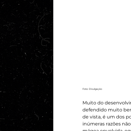
Foto: Divulgação
Muito do desenvolvi
defendido muito bem
de vista, é um dos po
inúmeras razões não 
mágoa envolvida, ego