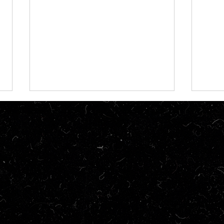
Críti
Crítica | Beau Tem Medo