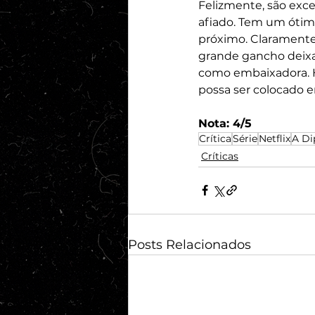
Felizmente, são exc
afiado. Tem um ótim
próximo. Claramente 
grande gancho deixa
como embaixadora. H
possa ser colocado 
Nota: 4/5
Crítica
Série
Netflix
A Di
Críticas
Posts Relacionados