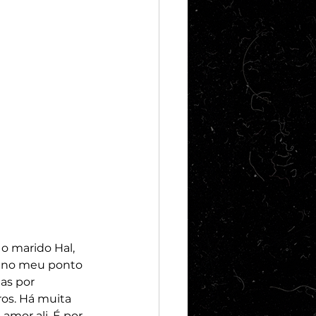
o marido Hal, 
, no meu ponto 
as por 
os. Há muita 
amor ali. É por 