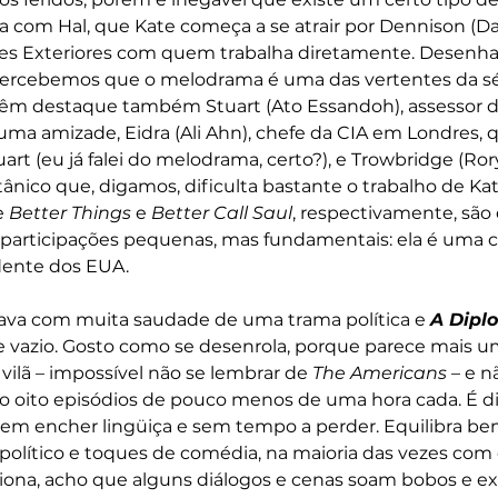
a com Hal, que Kate começa a se atrair por Dennison (Dav
ões Exteriores com quem trabalha diretamente. Desenh
percebemos que o melodrama é uma das vertentes da sér
êm destaque também Stuart (Ato Essandoh), assessor d
ma amizade, Eidra (Ali Ahn), chefe da CIA em Londres,
rt (eu já falei do melodrama, certo?), e Trowbridge (Rory
tânico que, digamos, dificulta bastante o trabalho de Kate
 
Better Things
 e 
Better Call Saul
, respectivamente, são 
participações pequenas, mas fundamentais: ela é uma c
idente dos EUA. 
tava com muita saudade de uma trama política e 
A Dipl
vazio. Gosto como se desenrola, porque parece mais um
vilã – impossível não se lembrar de 
The Americans
 – e 
o oito episódios de pouco menos de uma hora cada. É di
sem encher lingüiça e sem tempo a perder. Equilibra bem
político e toques de comédia, na maioria das vezes com 
iona, acho que alguns diálogos e cenas soam bobos e ex