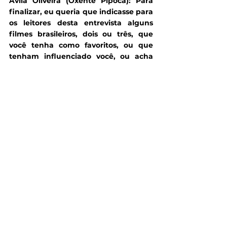
Ávila Oliveira (Oxente Pipoca): Para 
finalizar, eu queria que indicasse para 
os leitores desta entrevista alguns 
filmes brasileiros, dois ou três, que 
você tenha como favoritos, ou que 
tenham influenciado você, ou acha 
que as pessoas deveriam conhecer 
mais. 
Joe Pimentel:
 Tem um filme brasileiro 
que eu gosto muito, que é 
o
 Estômago
 (2007). Eu adoro esse filme. 
Acho que todos nós temos que assistir e 
reforçar essa ideia de assistir o filme do 
Waltinho [
Ainda Estou Aqui
], que está 
fazendo o maior sucesso.
Até falei hoje numa entrevista, a gente 
está batendo palma para esse filme, 
mas é um tipo de cinema que a gente 
não faz tanto aqui no Brasil. Que é um 