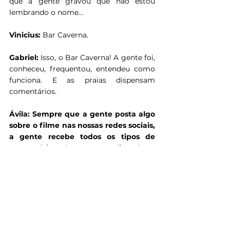
que a gente gravou que não estou 
lembrando o nome…
Vinicius:
 Bar Caverna.
Gabriel:
 Isso, o Bar Caverna! A gente foi, 
conheceu, frequentou, entendeu como 
funciona. E as praias dispensam 
comentários.
Ávila: Sempre que a gente posta algo 
sobre o filme nas nossas redes sociais, 
a gente recebe todos os tipos de 
comentários de pessoas dizendo o 
quanto estão ansiosos pelo filme. 
Vocês já receberam algum retorno, 
mensagem ou relatos ou expectativas 
para 
O Melhor Amigo
?
Vinicius:
 Sim! O trailer saiu e foi a 
primeira vez que a gente viu o filme ter 