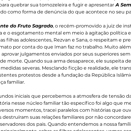
ara quebrar sua tornozeleira e fugir e apresentar
 A Sem
do como forma de denúncia do que acontece no seu paí
nte do Fruto Sagrado
, o recém-promovido a juiz de ins
ia e o esgotamento mental em meio à agitação política e
as filhas adolescentes, Rezvan e Sana, o respeitam e pre
to por conta do que Iman faz no trabalho. Muito além d
sa aprovar julgamentos enviados por seus superiores sem a
 de morte. Quando sua arma desaparece, ele suspeita de
 medidas severas. Mesclando ficção e realidade, ele tran
istentes protestos desde a fundação da República Islâm
a familiar.
undos iniciais que percebemos a atmosfera de tensão da
stória nesse núcleo familiar tão específico foi algo que 
ersos momentos, tracei paralelos com histórias que ouv
s destruíram suas relações familiares por não concorda
nservadores dos pais. Quando entendemos a nossa famíli