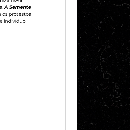
mo a nova 
. 
A Semente 
 os protestos 
 indivíduo 