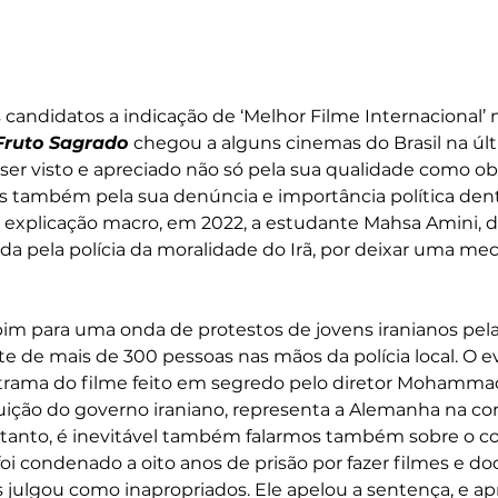
candidatos a indicação de ‘Melhor Filme Internacional’ 
Fruto Sagrado 
chegou a alguns cinemas do Brasil na úl
na ser visto e apreciado não só pela sua qualidade como ob
s também pela sua denúncia e importância política dent
explicação macro, em 2022, a estudante Mahsa Amini, de
da pela polícia da moralidade do Irã, por deixar uma me
opim para uma onda de protestos de jovens iranianos pel
e de mais de 300 pessoas nas mãos da polícia local. O e
trama do filme feito em segredo pelo diretor Mohammad
ição do governo iraniano, representa a Alemanha na cor
rtanto, é inevitável também falarmos também sobre o co
foi condenado a oito anos de prisão por fazer filmes e d
 julgou como inapropriados. Ele apelou a sentença, e ap