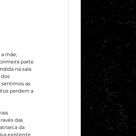
 a mãe, 
rimeira parte 
dida na sala 
 dos 
 sentimos as 
itos perdem a 
mais 
través das 
triarca da 
va existente 