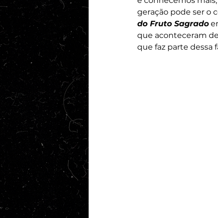
e conhecemos mais, 
geração pode ser o 
do Fruto Sagrado
 e
que aconteceram de 
que faz parte dessa fa