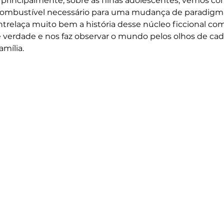
principalmente, sobre as filhas adolescentes, vemos co
combustível necessário para uma mudança de paradigma
ntrelaça muito bem a história desse núcleo ficcional com
verdade e nos faz observar o mundo pelos olhos de cada
mília. 