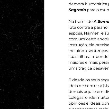
demora burocrática p
Sagrado
 para o mun
Na trama de 
A Seme
luta contra a parano
esposa, Najmeh, e su
com um certo anonima
instrução, ele preci
incluindo sentenças
suas filhas, impondo
maiores e mais pers
uma trágica desavenç
É desde os seus seg
ideia de centrar a hi
demais aqui e em div
colegas, onde muito
opiniões e ideais co