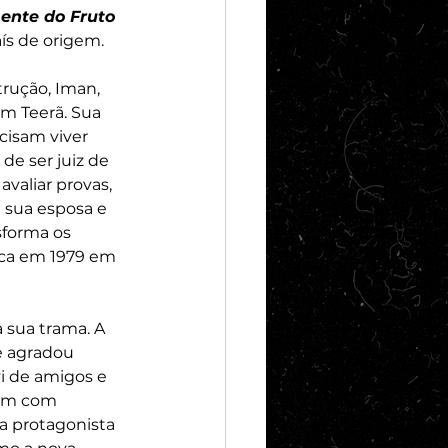
ente do Fruto 
s de origem. 
trução, Iman, 
m Teerã. Sua 
cisam viver 
e ser juiz de 
valiar provas, 
 sua esposa e 
sforma os 
ica em 1979 em 
 sua trama. A 
me agradou 
i de amigos e 
rem com 
a protagonista 