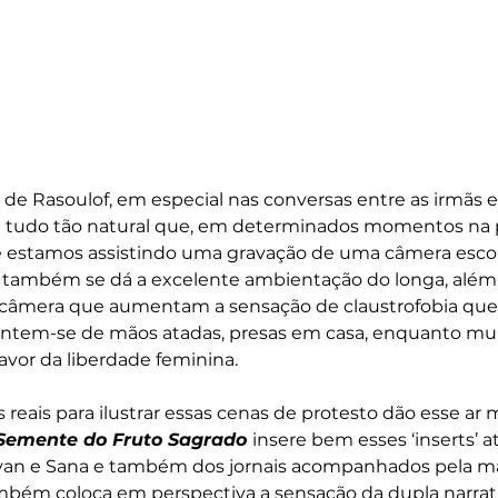
de Rasoulof, em especial nas conversas entre as irmãs e
 tudo tão natural que, em determinados momentos na p
e estamos assistindo uma gravação de uma câmera escon
so também se dá a excelente ambientação do longa, além
 câmera que aumentam a sensação de claustrofobia que
ntem-se de mãos atadas, presas em casa, enquanto mu
favor da liberdade feminina. 
s reais para ilustrar essas cenas de protesto dão esse ar 
Semente do Fruto Sagrado 
insere bem esses ‘inserts’ a
zvan e Sana e também dos jornais acompanhados pela ma
também coloca em perspectiva a sensação da dupla narrati