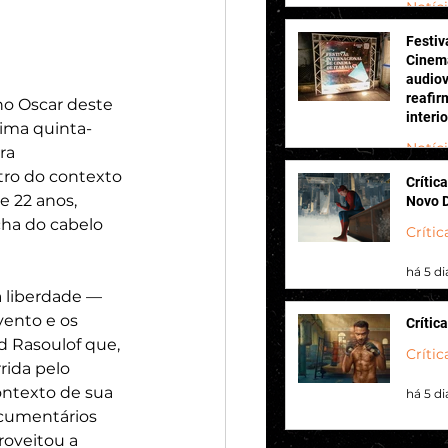
Notíc
Festiv
há 2 di
Cinema
audiov
reafir
no Oscar deste 
interi
tima quinta-
Notíc
ra 
ro do contexto 
Crític
há 3 di
 22 anos, 
Novo 
cha do cabelo 
Crític
há 5 di
a liberdade — 
vento e os 
Crític
 Rasoulof que, 
Crític
rida pelo 
ntexto de sua 
há 5 di
ocumentários 
roveitou a 