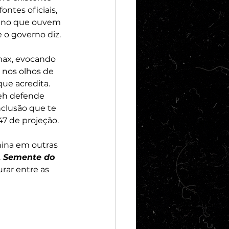
ntes oficiais, 
am no que ouvem 
o governo diz. 
max, evocando 
 nos olhos de 
ue acredita. 
eh defende 
clusão que te 
7 de projeção. 
nina em outras 
A Semente do 
rar entre as 