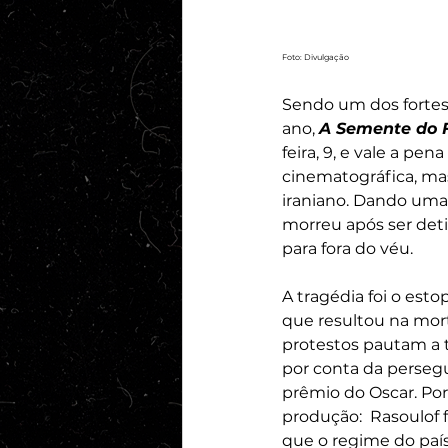
Foto: Divulgação
Sendo um dos fortes 
ano, 
A Semente do 
feira, 9, e vale a pe
cinematográfica, ma
iraniano. Dando uma 
morreu após ser deti
para fora do véu. 
A tragédia foi o est
que resultou na mort
protestos pautam a 
por conta da persegu
prêmio do Oscar. Po
produção:  Rasoulof 
que o regime do país