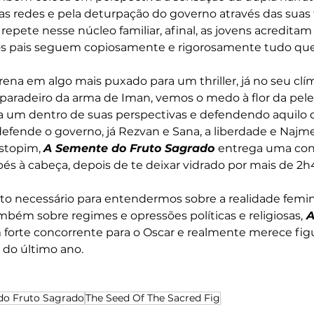
as redes e pela deturpação do governo através das suas fo
epete nesse núcleo familiar, afinal, as jovens acredit
os pais seguem copiosamente e rigorosamente tudo que 
na em algo mais puxado para um thriller, já no seu clí
paradeiro da arma de Iman, vemos o medo à flor da pele
da um dentro de suas perspectivas e defendendo aquilo q
efende o governo, já Rezvan e Sana, a liberdade e Najm
stopim, 
A Semente do Fruto Sagrado 
entrega uma con
pés à cabeça, depois de te deixar vidrado por mais de 2h4
ito necessário para entendermos sobre a realidade femi
mbém sobre regimes e opressões políticas e religiosas,
 
 forte concorrente para o Oscar e realmente merece figu
do último ano.
do Fruto Sagrado
The Seed Of The Sacred Fig