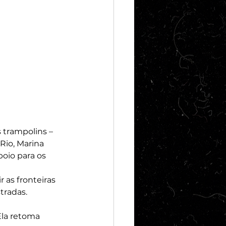
 trampolins – 
io, Marina 
oio para os 
 as fronteiras 
tradas.
Ela retoma 