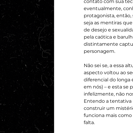
contato com sua técn
eventualmente, conhe
protagonista, então,
seja as mentiras que
de desejo e sexualid
pela caótica e barulh
distintamente captur
personagem.
Não sei se, a essa a
aspecto voltou ao s
diferencial do long
em nós) – e esta se 
infelizmente, não no
Entendo a tentativa d
construir um mistério
funciona mais como 
falta.