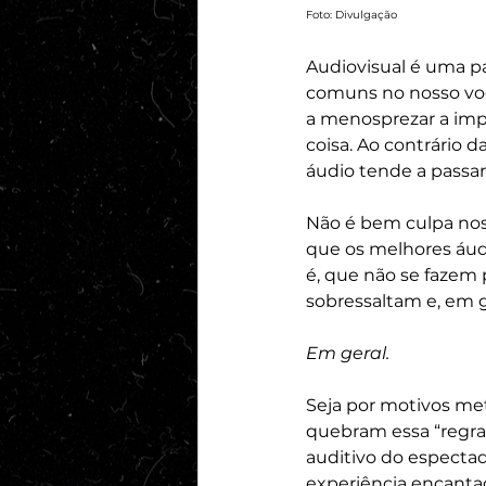
Foto: Divulgação
Audiovisual é uma pa
comuns no nosso voc
a menosprezar a impo
coisa. Ao contrário 
áudio tende a passa
Não é bem culpa noss
que os melhores áudio
é, que não se fazem 
sobressaltam e, em g
Em geral.
Seja por motivos meta
quebram essa “regra
auditivo do especta
experiência encantad