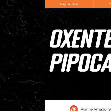
Página Inicial
C
Aianne Amado
19