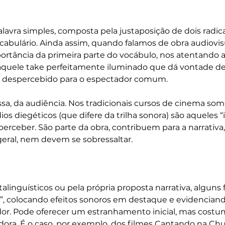
lavra simples, composta pela justaposição de dois radic
abulário. Ainda assim, quando falamos de obra audiovis
rtância da primeira parte do vocábulo, nos atentando ao
daquele take perfeitamente iluminado que dá vontade de
r despercebido para o espectador comum. 
a, da audiência. Nos tradicionais cursos de cinema som
s diegéticos (que difere da trilha sonora) são aqueles “inv
perceber. São parte da obra, contribuem para a narrativa
eral, nem devem se sobressaltar. 
linguísticos ou pela própria proposta narrativa, alguns 
”, colocando efeitos sonoros em destaque e evidenciand
dor. Pode oferecer um estranhamento inicial, mas costu
ora. É o caso, por exemplo, dos filmes Cantando na Chuv