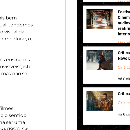
Notíc
Festiv
há 3 di
Cinema
ais bem 
audiov
ual, tendemos 
reafir
 visual da 
interi
 emoldurar, o 
Notíc
Crític
há 3 di
Novo 
os ensinados 
isíveis”, isto 
Crític
, mas não se 
há 6 di
Crític
Crític
filmes 
há 6 di
o o sentido 
ma ser uma 
a (1952), Os 