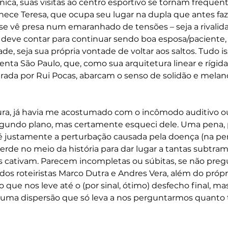
ica, suas visitas ao centro esportivo se tornam frequente
ce Teresa, que ocupa seu lugar na dupla que antes fazi
 se vê presa num emaranhado de tensões – seja a rivalida
 deve contar para continuar sendo boa esposa/paciente, s
ade, seja sua própria vontade de voltar aos saltos. Tudo 
enta São Paulo, que, como sua arquitetura linear e rígida,
ada por Rui Pocas, abarcam o senso de solidão e melanc
ltura, já havia me acostumado com o incômodo auditivo ou
egundo plano, mas certamente esqueci dele. Uma pena, 
a é justamente a perturbação causada pela doença (na p
perde no meio da história para dar lugar a tantas subtram
s cativam. Parecem incompletas ou súbitas, se não pregu
os roteiristas Marco Dutra e Andres Vera, além do própri
 que nos leve até o (por sinal, ótimo) desfecho final, mas,
uma dispersão que só leva a nos perguntarmos quanto