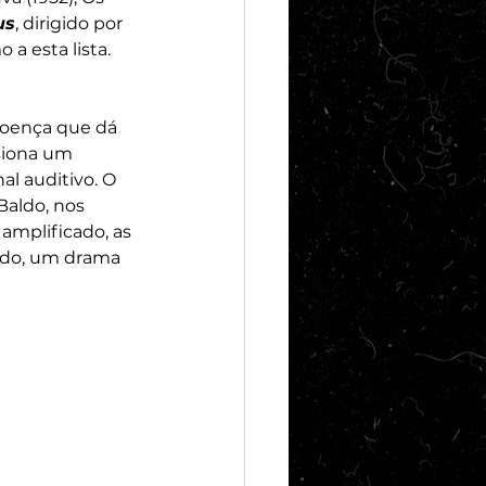
us
, dirigido por 
a esta lista. 
doença que dá 
siona um 
l auditivo. O 
Baldo, nos 
amplificado, as 
tudo, um drama 