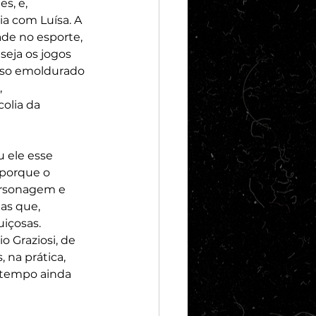
s, e, 
a com Luísa. A 
de no esporte, 
eja os jogos 
isso emoldurado 
 
olia da 
 ele esse 
porque o 
ersonagem e 
as que, 
içosas. 
o Graziosi, de 
 na prática, 
 tempo ainda 