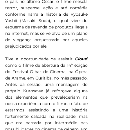
o país no último Oscar, o filme mescla 
terror, suspense, ação e até comédia 
conforme narra a história de Ryosuke 
Yoshii (Masaki Suda), o qual vive do 
esquema de revenda de produtos ilegais 
na internet, mas se vê alvo de um plano 
de vingança orquestrado por aqueles 
prejudicados por ele.
Tive a oportunidade de assistir 
Cloud 
como o filme de abertura da 14ª edição 
do Festival Olhar de Cinema, na Ópera 
de Arame, em Curitiba, no mês passado. 
Antes da sessão, uma mensagem do 
próprio Kurosawa já reforçava alguns 
dos elementos que prevaleceriam na 
nossa experiência com o filme: o fato de 
estarmos assistindo a uma história 
fortemente calcada na realidade, mas 
que era narrada por intermédio das 
possibilidades do cinema de gênero. Em 