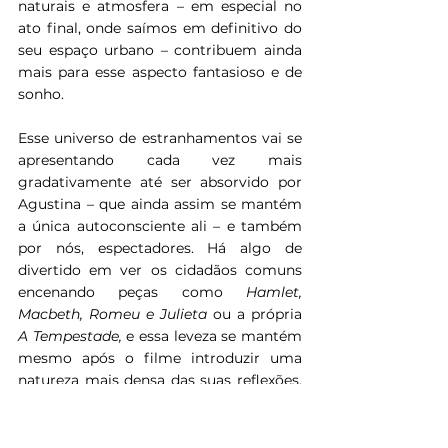
naturais e atmosfera – em especial no 
ato final, onde saímos em definitivo do 
seu espaço urbano – contribuem ainda 
mais para esse aspecto fantasioso e de 
sonho.
Esse universo de estranhamentos vai se 
apresentando cada vez mais 
gradativamente até ser absorvido por 
Agustina – que ainda assim se mantém 
a única autoconsciente ali – e também 
por nós, espectadores. Há algo de 
divertido em ver os cidadãos comuns 
encenando peças como 
Hamlet, 
Macbeth, Romeu e Julieta
 ou a própria 
A Tempestade, 
e essa leveza se mantém 
mesmo após o filme introduzir uma 
natureza mais densa das suas reflexões, 
discutindo se essas pessoas (ou 
personagens) estão vivos ou mortos, e 
se há alguma capacidade de se 