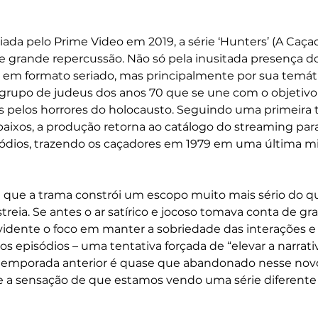
ada pelo Prime Video em 2019, a série ‘Hunters’ (A Caçad
de grande repercussão. Não só pela inusitada presença do
em formato seriado, mas principalmente por sua temátic
po de judeus dos anos 70 que se une com o objetivo 
is pelos horrores do holocausto. Seguindo uma primeira
baixos, a produção retorna ao catálogo do streaming pa
sódios, trazendo os caçadores em 1979 em uma última mis
e que a trama constrói um escopo muito mais sério do que
reia. Se antes o ar satírico e jocoso tomava conta de gr
vidente o foco em manter a sobriedade das interações e
s episódios – uma tentativa forçada de “elevar a narrativ
temporada anterior é quase que abandonado nesse novo
 a sensação de que estamos vendo uma série diferente