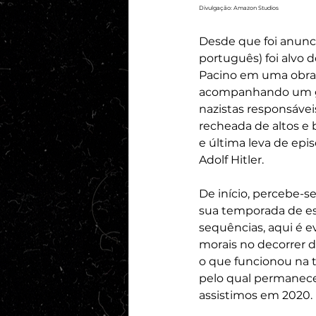
Divulgação: Amazon Studios
Desde que foi anunci
português) foi alvo 
Pacino em uma obra 
acompanhando um gru
nazistas responsáve
recheada de altos e 
e última leva de epi
Adolf Hitler.
De início, percebe-s
sua temporada de est
sequências, aqui é e
morais no decorrer do
o que funcionou na 
pelo qual permanece
assistimos em 2020.