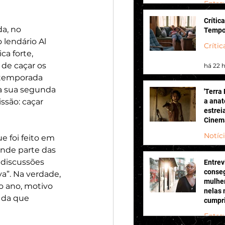
Entre
Crítica
há 18 
a, no 
Tempo
 lendário Al 
Crític
a forte, 
de caçar os 
há 22 
 temporada 
ra sua segunda 
'Terra
são: caçar 
a anat
estrei
Cinem
Notíc
 foi feito em 
ande parte das 
há 23 
 discussões 
Entrev
conseg
a”. Na verdade, 
mulher
 ano, motivo 
nelas 
 da que 
cumpri
elenco
Entre
Wanna