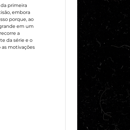
da primeira 
há 23 
cisão, embora 
sso porque, ao 
o grande em um 
recorre a 
te da série e o 
o as motivações 