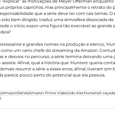
e “explicar” as motivações de Meyer Offerman enquanto 
 próprios caprichos, mas principalmente o retrato do pr
sponsabilidade que a série deve ter com tais temas. O ep
ido bem dirigido, traduz uma atmosfera dissociada de 
esde o início; expor uma figura tão execrável ao grande p
deia? 
eressante e grandes nomes na produção e elenco, 'Hunt
 como um carro chefe do streaming da Amazon. Contudo
s e desvios no percurso, a série termina deixando uma 
ssiste. Afinal, qual a história que 'Hunters' queria conta
emais resumir a série a esses erros; afinal, tiveram sim 
 parece pouco perto do potencial que ela possuía.
o
Amazon
Séries
Amazon Prime Video
Udo Kier
Hunters
A caçada
o