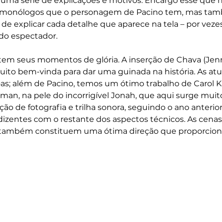
a série de explicações e motivos. Encargo esse que nã
 monólogos que o personagem de Pacino tem, mas tam
de explicar cada detalhe que aparece na tela – por vezes,
do espectador.
e tem seus momentos de glória. A inserção de Chava (Jenn
uito bem-vinda para dar uma guinada na história. As a
s; além de Pacino, temos um ótimo trabalho de Carol Ka
man, na pele do incorrigível Jonah, que aqui surge mui
ção de fotografia e trilha sonora, seguindo o ano anteri
dizentes com o restante dos aspectos técnicos. As cenas
 também constituem uma ótima direção que proporcion