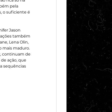
o fica só na 
bém pela 
 o suficiente é 
ifer Jason 
tuações também 
ne, Lena Olin, 
to mais maduro. 
or, continuam de 
 de ação, que 
a sequências 