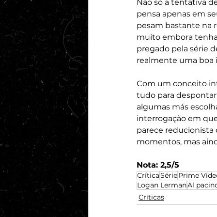
Não só a tentativa d
pensa apenas em seus
pesam bastante na re
muito embora tenha s
pregado pela série d
realmente uma boa i
Com um conceito int
tudo para despontar
algumas más escolha
interrogação em que a
parece reducionista d
momentos, mas ainda
Nota: 2,5/5
Crítica
Série
Prime Vide
Logan Lerman
Al pacin
Críticas