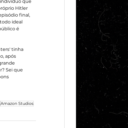
indivíduo que 
óprio Hitler 
isódio final, 
todo ideal 
úblico é 
ers' tinha 
, após 
grande 
r? Sei que 
bons 
Amazon Studios