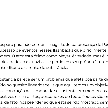
pero para não perder a magnitude da presença de Pacin
essão de eventos nesses flashbacks que dificilmente
agem. O ator está ótimo como Meyer, é verdade, mas é i
mplexidade ao ex-nazista se perde em seu próprio fim, 
raditório e carente de substância. 
 substância parece ser um problema que afeta boa parte d
o no quesito linearidade, já que aqui temos um objetiv
io, a condução da temporada se sustenta em momentos 
sitivos e, em partes, desconexos do todo. Poucos são 
 de fato, nos prender ao que está sendo mostrado sem