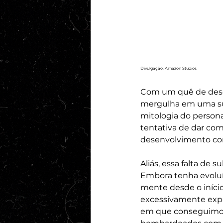
Divulgação: Amazon Studios
Com um quê de deses
mergulha em uma suc
mitologia do person
tentativa de dar co
desenvolvimento cont
Aliás, essa falta de
Embora tenha evoluíd
mente desde o iníc
excessivamente expo
em que conseguimos,