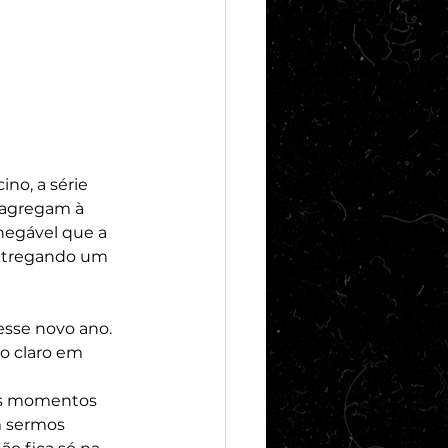
o, a série 
 agregam à 
negável que a 
entregando um 
esse novo ano. 
o claro em 
os momentos 
 sermos 