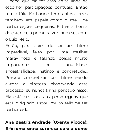
E acho que ela fez essa coisa linda de 
escolher participações pontuais. Então 
tem a Júlia Katharine, tem tantas atrizes 
também em papéis como o meu, de 
participações pequenas. E tive a honra 
de estar, pela primeira vez, num set com 
o Luiz Melo.
Então, para além de ser um filme 
imperdível, feito por uma mulher 
maravilhosa e falando coisas muito 
importantes de atualidade, 
ancestralidade, instinto e concretude… 
Porque concretizar um filme sendo 
autora e diretora, absorvendo esse 
processo, eu nunca tinha pensado nisso. 
Ela está em todas as personagens que 
está dirigindo. Estou muito feliz de ter 
participado.
Ana Beatriz Andrade (Oxente Pipoca): 
E foi uma grata surpresa para a gente 