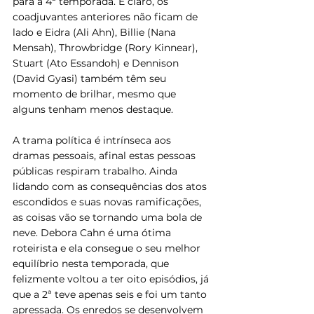
para a 4ª temporada. E claro, os 
coadjuvantes anteriores não ficam de 
lado e Eidra (Ali Ahn), Billie (Nana 
Mensah), Throwbridge (Rory Kinnear), 
Stuart (Ato Essandoh) e Dennison 
(David Gyasi) também têm seu 
momento de brilhar, mesmo que 
alguns tenham menos destaque.
A trama política é intrínseca aos 
dramas pessoais, afinal estas pessoas 
públicas respiram trabalho. Ainda 
lidando com as consequências dos atos 
escondidos e suas novas ramificações, 
as coisas vão se tornando uma bola de 
neve. Debora Cahn é uma ótima 
roteirista e ela consegue o seu melhor 
equilíbrio nesta temporada, que 
felizmente voltou a ter oito episódios, já 
que a 2ª teve apenas seis e foi um tanto 
apressada. Os enredos se desenvolvem 