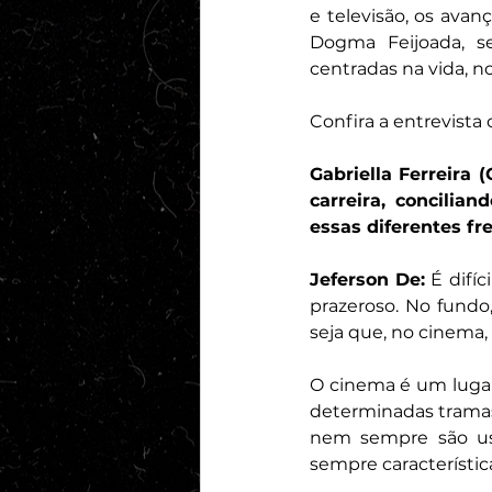
e televisão, os avan
Dogma Feijoada, se
centradas na vida, no
Confira a entrevista 
Gabriella Ferreira
carreira, concilia
essas diferentes fr
Jeferson De:
 É difí
prazeroso. No fundo,
seja que, no cinema,
O cinema é um lugar
determinadas tramas,
nem sempre são usu
sempre característic