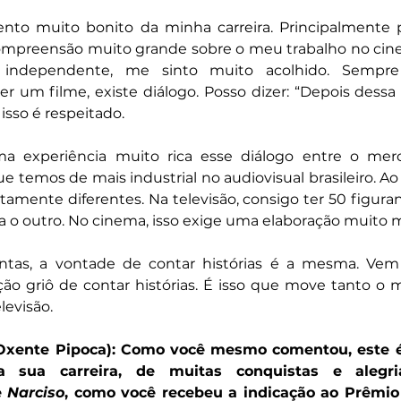
o muito bonito da minha carreira. Principalmente p
ompreensão muito grande sobre o meu trabalho no cin
independente, me sinto muito acolhido. Sempre
r um filme, existe diálogo. Posso dizer: “Depois dessa n
 isso é respeitado.
a experiência muito rica esse diálogo entre o merc
e temos de mais industrial no audiovisual brasileiro. 
amente diferentes. Na televisão, consigo ter 50 figuran
 o outro. No cinema, isso exige uma elaboração muito m
ntas, a vontade de contar histórias é a mesma. Vem
ição griô de contar histórias. É isso que move tanto o 
levisão.
a (Oxente Pipoca): Como você mesmo comentou, este
a sua carreira, de muitas conquistas e alegria
 
Narciso
, como você recebeu a indicação ao Prêmio