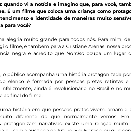
iz quando vi a notícia e imagino que, para você, tam
. É um filme que coloca uma criança como protagon
tencimento e identidade de maneiras muito sensívei
ta para você?
a alegria muito grande para todos nós. Para mim, de f
igi o filme, e também para a Cristiane Arenas, nossa pro
ância negra e acredito que 
Narciso
 ocupa um lugar 
 o público acompanha uma história protagonizada por 
 do elenco é formada por pessoas pretas retintas e 
 infelizmente, ainda é revolucionário no Brasil e no 
 ao final do filme.
r uma história em que pessoas pretas vivem, amam e 
muito diferente do que normalmente vemos. Em g
 protagonizam narrativas, existe uma relação muito
ia ou com a ausência de futuro. Em 
Narciso
, eu quis con