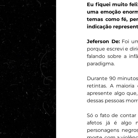
Eu fiquei muito fel
uma emoção enorme
temas como fé, per
indicação represen
Jeferson De:
 Foi um
porque escrevi e dir
falando sobre a inf
paradigma.
Durante 90 minutos,
retintas. A maioria
apresente algo que,
dessas pessoas morre
Só o fato de conta
afetos já é algo 
personagens negros
morte, com a violênc