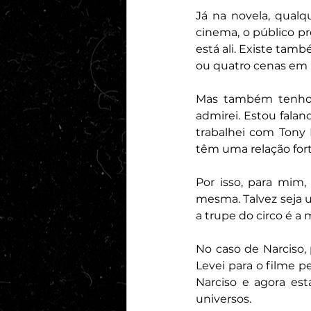
Já na novela, qualq
cinema, o público pre
está ali. Existe tam
ou quatro cenas em u
Mas também tenho t
admirei. Estou falan
trabalhei com Tony 
têm uma relação fort
Por isso, para mim,
mesma. Talvez seja u
a trupe do circo é a
No caso de Narciso,
Levei para o filme 
Narciso e agora est
universos.