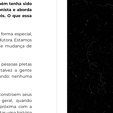
bém tenha sido 
ista e aborda 
s. O que essa 
orma especial, 
dutora. Estamos 
de mudança de 
pessoas pretas 
talvez a gente 
mundo: nenhuma 
constroem seus 
eral, quando 
 próxima com a 
tar uma história 