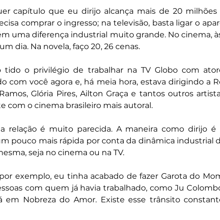
uer capítulo que eu dirijo alcança mais de 20 milhões 
cisa comprar o ingresso; na televisão, basta ligar o apare
bém uma diferença industrial muito grande. No cinema, às 
m dia. Na novela, faço 20, 26 cenas.
ido o privilégio de trabalhar na TV Globo com ator
do com você agora e, há meia hora, estava dirigindo a Re
Ramos, Glória Pires, Ailton Graça e tantos outros arti
e com o cinema brasileiro mais autoral.
 a relação é muito parecida. A maneira como dirijo é 
m pouco mais rápida por conta da dinâmica industrial da
 mesma, seja no cinema ou na TV.
 por exemplo, eu tinha acabado de fazer Garota do Mom
pessoas com quem já havia trabalhado, como Ju Colombo.
á em Nobreza do Amor. Existe esse trânsito constante