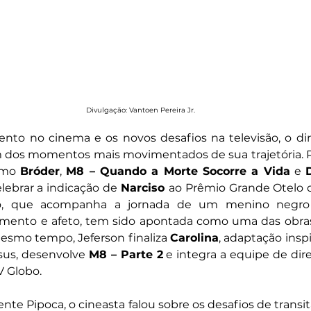
Divulgação: Vantoen Pereira Jr. 
m dos momentos mais movimentados de sua trajetória. R
omo 
Bróder
, 
M8 – Quando a Morte Socorre a Vida
 e 
lebrar a indicação de 
Narciso 
ao Prêmio Grande Otelo d
ção, que acompanha a jornada de um menino negr
imento e afeto, tem sido apontada como uma das obras 
mesmo tempo, Jeferson finaliza 
Carolina
, adaptação insp
sus, desenvolve 
M8 – Parte 2
 e integra a equipe de dir
V Globo. 
nte Pipoca, o cineasta falou sobre os desafios de transit