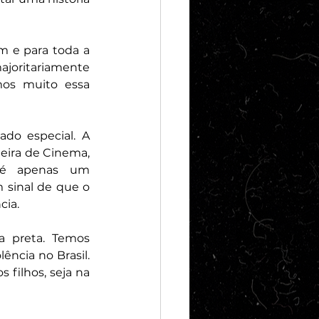
m e para toda a 
joritariamente 
os muito essa 
do especial. A 
eira de Cinema, 
é apenas um 
sinal de que o 
cia.
a preta. Temos 
ncia no Brasil. 
ilhos, seja na 