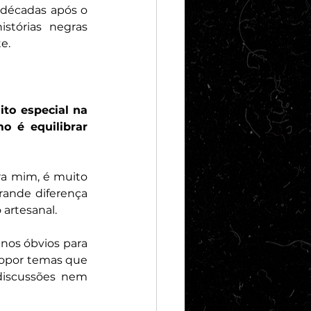
 décadas após o 
tórias negras 
e. 
to especial na 
 é equilibrar 
ara mim, é muito 
rande diferença 
 artesanal.
os óbvios para 
ropor temas que 
discussões nem 