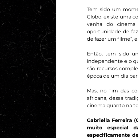
Tem sido um moment
Globo, existe uma c
venha do cinema 
oportunidade de faze
de fazer um filme”, e
Então, tem sido um
independente e o qu
são recursos complet
época de um dia para
Mas, no fim das co
africana, dessa trad
cinema quanto na te
Gabriella Ferreir
muito especial d
especificamente de