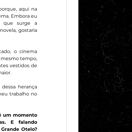
orque, aqui na 
ema. Embora eu 
 que surge a 
ovela, gostaria 
ado, o cinema 
Ao mesmo tempo, 
tes vestidos de 
aior.
 dessa herança 
meu trabalho no 
 é um momento 
s. E falando 
 Grande Otelo? 