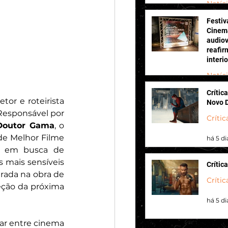
Notíc
Festiv
há 2 di
Cinema
audiov
reafir
interi
Notíc
Crític
há 3 di
Entre o reconhecimento no cinema e os novos desafios na televisão, o diretor e roteirista 
Novo 
esponsável por 
Crític
Doutor Gama
, o 
e Melhor Filme 
há 5 di
o em busca de 
mais sensíveis 
Crític
irada na obra de 
Crític
eção da próxima 
há 5 di
ar entre cinema 