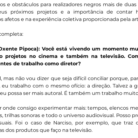
ços e obstáculos para realizadores negros mais de duas
us próximos projetos e a importância de contar his
s afetos e na experiência coletiva proporcionada pela art
completa: 
 (Oxente Pipoca): Você está vivendo um momento mui
ndo projetos no cinema e também na televisão. Como
entes de trabalho como diretor?
cil, mas não vou dizer que seja difícil conciliar porque, p
 eu trabalho com o mesmo ofício: a direção. Talvez a g
 eu possa ser mais autoral. É também um trabalho muito
 onde consigo experimentar mais: tempos, elencos men
 trilhas sonoras e todo o universo audiovisual. Posso p
ais. Foi o caso de Narciso, por exemplo, que traz 
as dos produtos que faço na televisão.