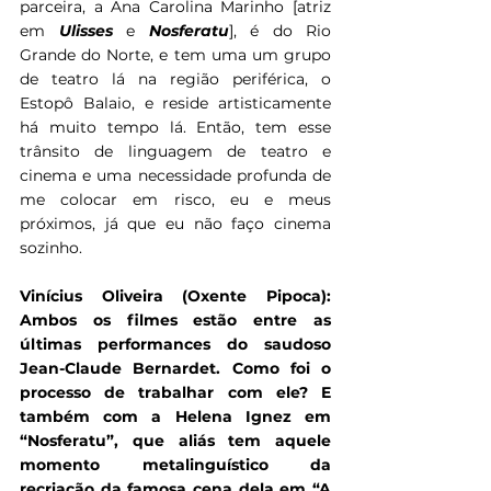
parceira, a Ana Carolina Marinho [atriz 
em 
Ulisses 
e 
Nosferatu
], é do Rio 
Grande do Norte, e tem uma um grupo 
de teatro lá na região periférica, o 
Estopô Balaio, e reside artisticamente 
há muito tempo lá. Então, tem esse 
trânsito de linguagem de teatro e 
cinema e uma necessidade profunda de 
me colocar em risco, eu e meus 
próximos, já que eu não faço cinema 
sozinho. 
Vinícius Oliveira (Oxente Pipoca): 
Ambos os filmes estão entre as 
últimas performances do saudoso 
Jean-Claude Bernardet. Como foi o 
processo de trabalhar com ele? E 
também com a Helena Ignez em 
“Nosferatu”, que aliás tem aquele 
momento metalinguístico da 
recriação da famosa cena dela em “A 