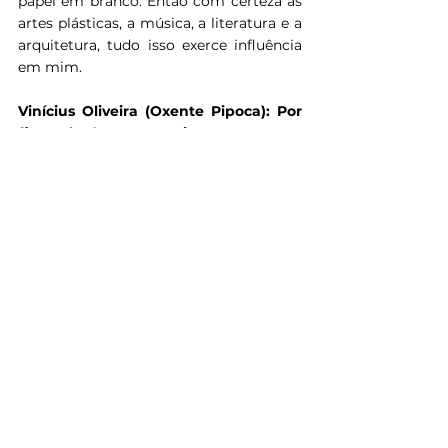
papel em branco. Então com certeza as 
artes plásticas, a música, a literatura e a 
arquitetura, tudo isso exerce influência 
em mim. 
Vinícius Oliveira (Oxente Pipoca): Por 
fim, nós do Oxente Pipoca gostamos 
de pedir aos nossos entrevistados que 
indiquem filmes brasileiros que 
achem que nosso público deva 
assistir. Quais seriam suas indicações?
Cristiano Burlan: 
Indico o trabalho do 
Aloysio Raulino, que foi um grande 
diretor e fotógrafo, só dirigiu de longa-
metragem o 
Noites Paraguaias, 
mas 
revolucionou o documentário paulista 
nos anos 1970. Além do 
Noites, 
indico 
também dois curtas dele, 
Porto de 
Santos 
e 
Lacrimosa. 
Eu estou revisitando a obra de um 
diretor paulista que gosto muito, o 