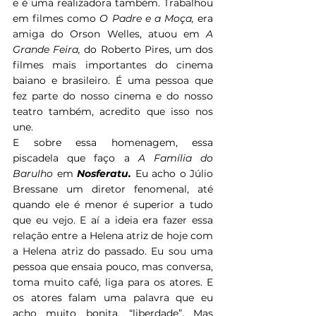
e é uma realizadora também. Trabalhou 
em filmes como 
O Padre e a Moça, 
era 
amiga do Orson Welles, atuou em 
A 
Grande Feira, 
do Roberto Pires, um dos 
filmes mais importantes do cinema 
baiano e brasileiro. É uma pessoa que 
fez parte do nosso cinema e do nosso 
teatro também, acredito que isso nos 
une.
E sobre essa homenagem, essa 
piscadela que faço a 
A Família do 
Barulho 
em 
Nosferatu. 
Eu acho o Júlio 
Bressane um diretor fenomenal, até 
quando ele é menor é superior a tudo 
que eu vejo. E aí a ideia era fazer essa 
relação entre a Helena atriz de hoje com 
a Helena atriz do passado. Eu sou uma 
pessoa que ensaia pouco, mas conversa, 
toma muito café, liga para os atores. E 
os atores falam uma palavra que eu 
acho muito bonita, “liberdade”. Mas 