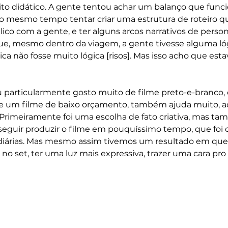
to didático. A gente tentou achar um balanço que funci
ao mesmo tempo tentar criar uma estrutura de roteiro q
blico com a gente, e ter alguns arcos narrativos de perso
ue, mesmo dentro da viagem, a gente tivesse alguma lóg
a não fosse muito lógica [risos]. Mas isso acho que esta
eu particularmente gosto muito de filme preto-e-branco, 
 de um filme de baixo orçamento, também ajuda muito, a
a. Primeiramente foi uma escolha de fato criativa, mas t
seguir produzir o filme em pouquíssimo tempo, que foi 
 diárias. Mas mesmo assim tivemos um resultado em que
no set, ter uma luz mais expressiva, trazer uma cara pro 