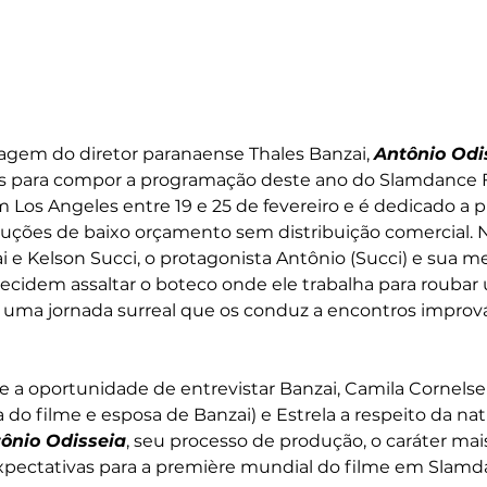
agem do diretor paranaense Thales Banzai, 
Antônio Odi
os para compor a programação deste ano do Slamdance Fi
m Los Angeles entre 19 e 25 de fevereiro e é dedicado a p
duções de baixo orçamento sem distribuição comercial. N
ai e Kelson Succi, o protagonista Antônio (Succi) e sua m
) decidem assaltar o boteco onde ele trabalha para rouba
a uma jornada surreal que os conduz a encontros improv
 a oportunidade de entrevistar Banzai, Camila Cornelse
a do filme e esposa de Banzai) e Estrela a respeito da na
ônio Odisseia
, seu processo de produção, o caráter mais
xpectativas para a première mundial do filme em Slamda