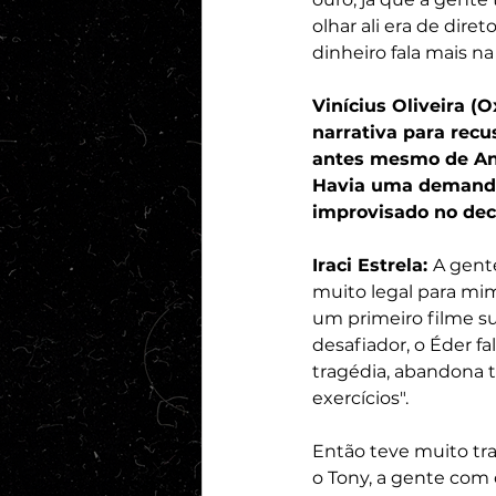
olhar ali era de dir
dinheiro fala mais na
Vinícius Oliveira (
narrativa para recu
antes mesmo de Ant
Havia uma demanda 
improvisado no dec
Iraci Estrela: 
A gent
muito legal para mim
um primeiro filme su
desafiador, o Éder 
tragédia, abandona tud
exercícios".
Então teve muito tr
o Tony, a gente com 