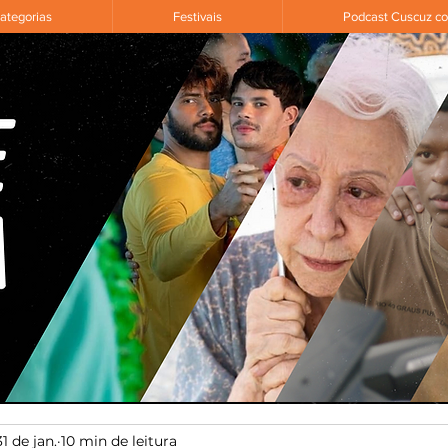
ategorias
Festivais
Podcast Cuscuz c
31 de jan.
10 min de leitura