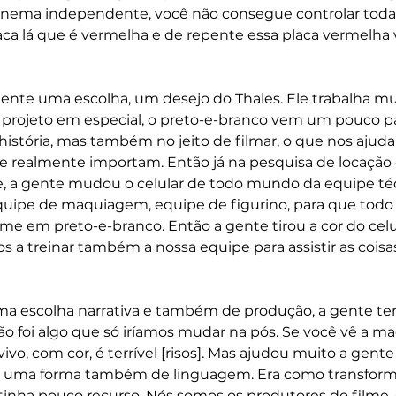
inema independente, você não consegue controlar todas 
aca lá que é vermelha e de repente essa placa vermelha va
mente uma escolha, um desejo do Thales. Ele trabalha m
projeto em especial, o preto-e-branco vem um pouco par
história, mas também no jeito de filmar, o que nos ajuda 
e realmente importam. Então já na pesquisa de locação 
 a gente mudou o celular de todo mundo da equipe téc
equipe de maquiagem, equipe de figurino, para que todo
lme em preto-e-branco. Então a gente tirou a cor do celu
 treinar também a nossa equipe para assistir as coisas
uma escolha narrativa e também de produção, a gente te
ão foi algo que só iríamos mudar na pós. Se você vê a 
 vivo, com cor, é terrível [risos]. Mas ajudou muito a gent
mo uma forma também de linguagem. Era como transform
 tinha pouco recurso. Nós somos os produtores do filme,