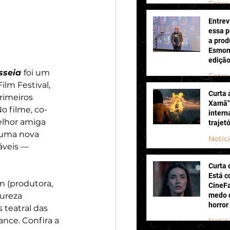
Entre
Wanna
Entrev
há 4 h
essa p
a prod
Esmon 
ediçã
Conqu
sseia 
foi um 
Entre
lm Festival, 
Curta
há 2 di
rimeiros 
Xamã" 
o filme, co-
intern
elhor amiga 
trajet
r uma nova 
Notíc
áveis — 
há 3 di
Curta 
Está c
n (produtora, 
CineFa
tureza 
medo c
horror
 teatral das 
nce. Confira a 
Notíc