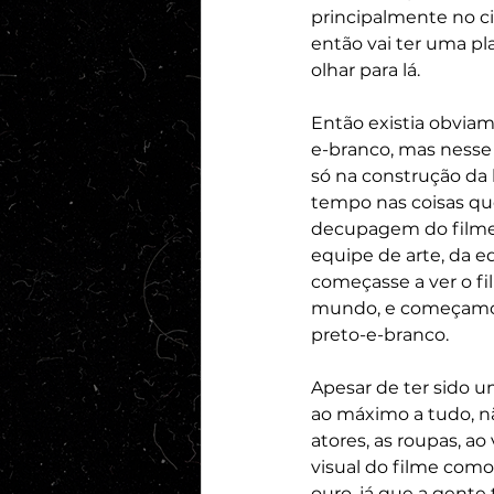
principalmente no c
então vai ter uma pl
olhar para lá.
Então existia obvia
e-branco, mas nesse 
só na construção da 
tempo nas coisas qu
decupagem do filme,
equipe de arte, da 
começasse a ver o fi
mundo, e começamos a
preto-e-branco.
Apesar de ter sido 
ao máximo a tudo, n
atores, as roupas, ao
visual do filme co
ouro, já que a gente