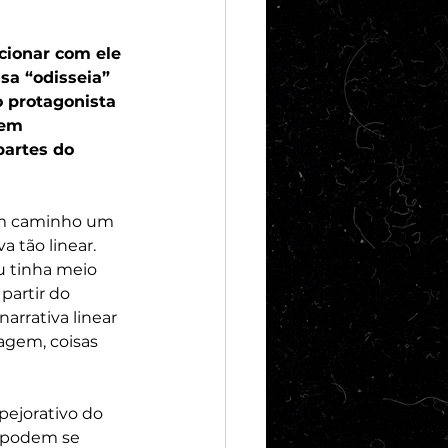
há 3 di
cionar com ele 
a “odisseia” 
o protagonista 
gem 
partes do 
 um caminho um 
 tão linear. 
u tinha meio 
partir do 
arrativa linear 
gem, coisas 
pejorativo do 
 podem se 