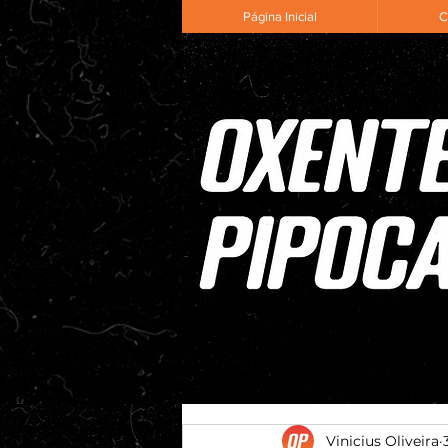
Página Inicial
C
Vinicius Oliveira