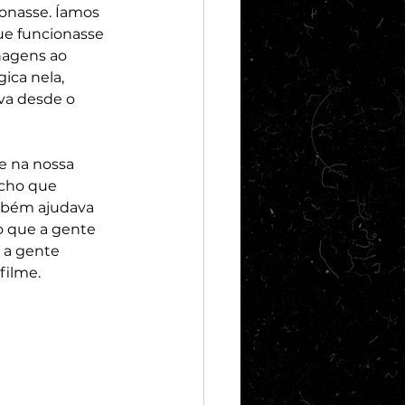
onasse. Íamos 
ue funcionasse 
nagens ao 
ica nela, 
va desde o 
e na nossa 
cho que 
ambém ajudava 
o que a gente 
 a gente 
filme.