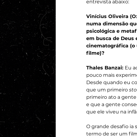
entrevista abaixo:
Vinícius Oliveira (
numa dimensão que 
psicológica e metaf
em busca de Deus e
cinematográfica (o u
filme)?
Thales Banzai: 
Eu a
pouco mais experimen
Desde quando eu come
que um primeiro 
sto
primeiro ato a gente
e que a gente conse
que ele viveu na infâ
O grande desafio ia 
termo de ser um fil