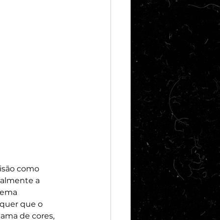
visão como 
malmente a 
nema 
 quer que o 
ama de cores, 