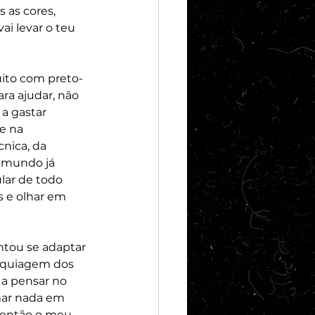
as cores, 
i levar o teu 
uito com preto-
a ajudar, não 
a gastar 
e na 
nica, da 
 mundo já 
lar de todo 
 e olhar em 
ntou se adaptar 
maquiagem dos 
e a pensar no 
ar nada em 
 então o meu 