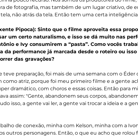
etora de fotografia, mas também de um lugar criativo, de 
 tela, não atrás da tela. Então tem uma certa inteligênci
Oxente Pipoca): Sinto que o filme aproveita essa prop
sar um certo naturalismo, e isso se dá muito nas per
ônio e Ivy consumirem a “pasta”. Como vocês traba
da performance já marcada desde o roteiro ou isso 
orrer das gravações?
e teve preparação, foi mais de uma semana com o Éder do
 como atriz, porque foi meu primeiro filme e a gente ach
per dramático, com choros e essas coisas. Então para mi
falava assim: "Gente, abandonem seus corpos, abandonem
o isso, a gente vai ler, a gente vai trocar a ideia e a gen
abalho de conexão, minha com Kelson, minha com a Ivon
os outros personagens. Então, o que eu acho que rolou f