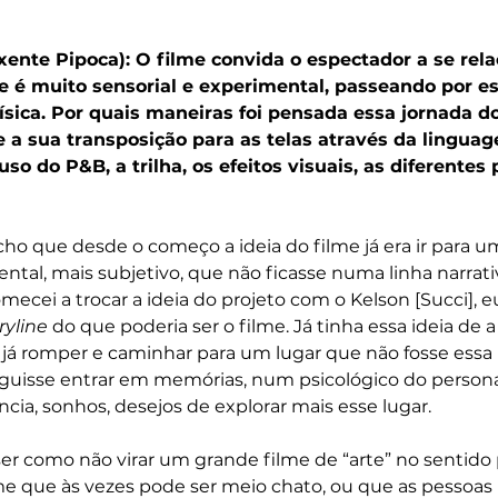
Oxente Pipoca): O filme convida o espectador a se rela
é muito sensorial e experimental, passeando por ess
ísica. Por quais maneiras foi pensada essa jornada d
 a sua transposição para as telas através da lingua
so do P&B, a trilha, os efeitos visuais, as diferentes 
cho que desde o começo a ideia do filme já era ir para
tal, mais subjetivo, que não ficasse numa linha narrativa
cei a trocar a ideia do projeto com o Kelson [Succi], e
ryline
 do que poderia ser o filme. Já tinha essa ideia de a 
 já romper e caminhar para um lugar que não fosse essa n
guisse entrar em memórias, num psicológico do persona
ncia, sonhos, desejos de explorar mais esse lugar.
ser como não virar um grande filme de “arte” no sentido 
me que às vezes pode ser meio chato, ou que as pessoas