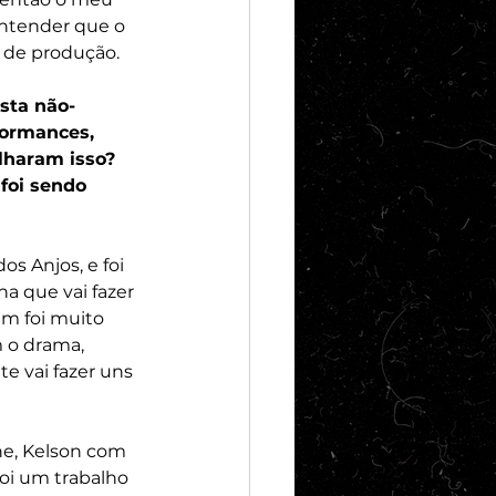
entender que o 
a de produção.
osta não-
formances, 
lharam isso? 
foi sendo 
s Anjos, e foi 
a que vai fazer 
m foi muito 
 o drama, 
te vai fazer uns 
e, Kelson com 
oi um trabalho 